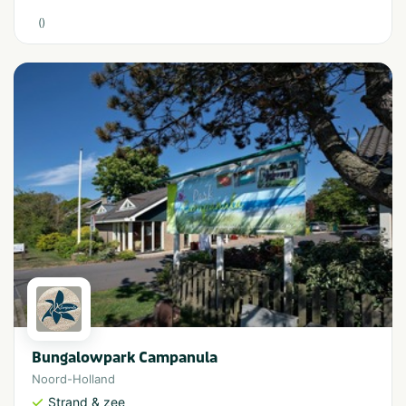
(
)
Bungalowpark Campanula
Noord-Holland
Strand & zee