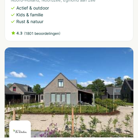
Noord-Holland
,
Noordzee
,
Egmond aan Zee
Actief & outdoor
Kids & familie
Rust & natuur
4.3
(
)
1801 beoordelingen