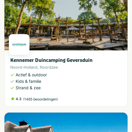
Kennemer Duincamping Geversduin
Noord-Holland
,
Noordzee
Actief & outdoor
Kids & familie
Strand & zee
4.3
(
)
1465 beoordelingen