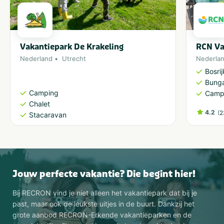
Vakantiepark De Krakeling
RCN Va
Nederland
Utrecht
Nederla
Bosri
Bung
Camping
Camp
Chalet
4.2
(
2
Stacaravan
Jouw perfecte vakantie? Die begint hier!
Bij RECRON vind je niet alleen het vakantiepark dat bij je
past, maar ook de leukste uitjes in de buurt. Dankzij het
grote aanbod RECRON-Erkende vakantieparken en de