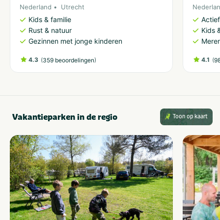
Nederland
Utrecht
Nederla
Kids & familie
Actie
Rust & natuur
Kids &
Gezinnen met jonge kinderen
Meren
4.3
(
)
4.1
(
359 beoordelingen
9
Vakantieparken in de regio
Toon op kaart