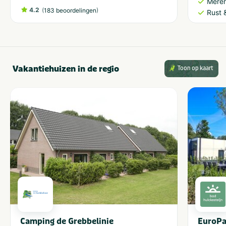
Meren
4.2
(
)
183 beoordelingen
Rust 
Vakantiehuizen in de regio
Toon op kaart
Camping de Grebbelinie
EuroPa