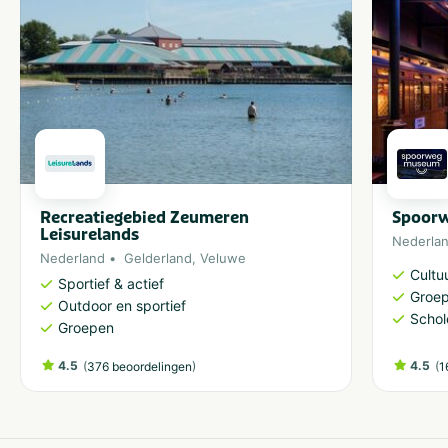
Recreatiegebied Zeumeren
Spoor
Leisurelands
Nederla
Nederland
Gelderland
,
Veluwe
Cultu
Sportief & actief
Groe
Outdoor en sportief
Schol
Groepen
4.5
(
)
4.5
(
376 beoordelingen
1