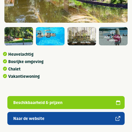
Alle 21 foto's
tonen
Heuvelachtig
Bosrijke omgeving
Chalet
Vakantiewoning
Beschikbaarheid & prijzen
Naar de website