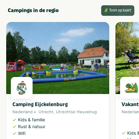
Campings in de regio
Toon op kaart
Camping Eijckelenburg
Vakant
Nederland
Utrecht
,
Utrechtse Heuvelrug
Nederla
Kids & familie
Rust & natuur
Kids &
Wifi