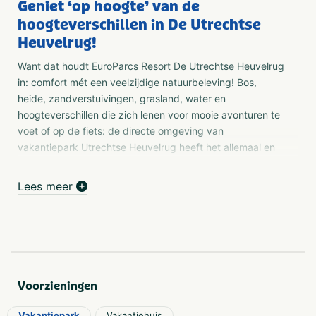
Geniet ‘op hoogte’ van de
hoogteverschillen in De Utrechtse
Heuvelrug!
Want dat houdt EuroParcs Resort De Utrechtse Heuvelrug
in: comfort mét een veelzijdige natuurbeleving! Bos,
heide, zandverstuivingen, grasland, water en
hoogteverschillen die zich lenen voor mooie avonturen te
voet of op de fiets: de directe omgeving van
vakantiepark Utrechtse Heuvelrug heeft het allemaal en
meer dan dat.
Lees meer
Heerlijk vakantiegebied
Het Utrechtse Heuvelrug vakantiepark is bij menig mens
beter bekend als ‘Allurepark Laag Kanje’. Het park in
Maarn is overgenomen door EuroParcs en omdat het
vakantiepark midden in het Nationaal Park de Utrechtse
Heuvelrug ligt is de naam van het park ondergedompeld
Voorzieningen
tot EuroParcs Resort De Utrechtse Heuvelrug: het
vakantiegebied om op ontdekkingstocht te gaan.
Vakantiepark
Vakantiehuis