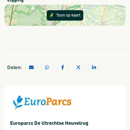
(à la carte) Restaurant
Snackbar
Eten en drinken
Café / Bar
Snackbar
Toon op kaart
Sport & Spel
Restaurant
Kinderanimatie
Zwembad (verwachting najaar 2021)
Ligging
Peuter-/ kleuterbad (verwachting najaar 2021)
Heuvelachtig
Bosrijke omgeving
Fietsverhuur
Speeltoestellen
Outdoor Speeltuin
Provincie(s) en streek
Delen:
E-choppers
Utrecht
Utrechtse Heuvelrug
In de buurt
Attractiepark
Restaurants
Dierentuin
Shoppen
Fietsroutes
Wandelroutes
Golfbaan
Musea en kastelen
Europarcs De Utrechtse Heuvelrug