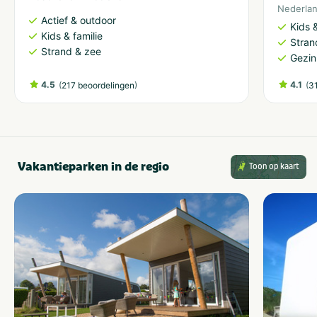
Nederla
Actief & outdoor
Kids &
Kids & familie
Stran
Strand & zee
Gezin
4.5
(
)
4.1
(
217 beoordelingen
3
Vakantieparken in de regio
Toon op kaart