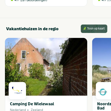
281 beoordelingen
1
Vakantiehuizen in de regio
Toon op kaart
Camping De Wielewaal
Noordz
Bad
Nederland
Zeeland