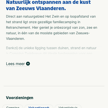
Natuurlijk ontspannen aan de kust
van Zeeuws Vlaanderen.
Direct aan natuurgebied Het Zwin en op loopafstand van
het strand ligt onze gezellige familiecamping in
Retranchement. Hier geniet je onbezorgd van zon, zee en
natuur, in één van de mooiste gebieden van Zeeuws-
Vlaanderen.
Dankzij de unieke ligging tussen duinen, strand en natuur
is Camping Zwinhoeve dé ideale bestemming voor een
ontspannen vakantie aan zee. Perfect voor wandel- en
Lees meer
fietsvakanties, met prachtige routes direct vanaf de
camping.
Honden zijn van harte welkom en na een heerlijke dag
buiten schuif je aan bij de gezellige Brasserie De
Zwinhoeve met terras.
Voorzieningen
Geniet van rust, ruimte – direct aan Het Zwin en vlak bij
het strand.
Camping
Vakantiepark
Vakantiehuis