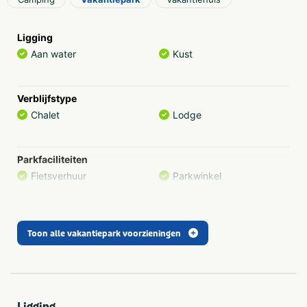
Ligging
Aan water
Kust
Verblijfstype
Chalet
Lodge
Parkfaciliteiten
Fietsverhuur
Parkwinkel
Internet
Wasserette
Toon alle vakantiepark voorzieningen
Parkactiviteiten
Sportvelden
Voetbalveld
Trampoline(s) of
springkussen(s)
Ligging