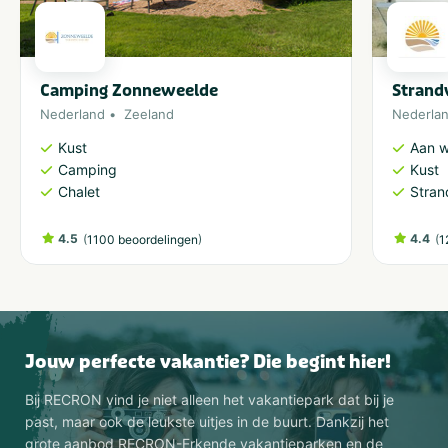
Camping Zonneweelde
Strand
Nederland
Zeeland
Nederla
Kust
Aan w
Camping
Kust
Chalet
Stran
4.5
(
)
4.4
(
1100 beoordelingen
1
Jouw perfecte vakantie? Die begint hier!
Bij RECRON vind je niet alleen het vakantiepark dat bij je
past, maar ook de leukste uitjes in de buurt. Dankzij het
grote aanbod RECRON-Erkende vakantieparken en de