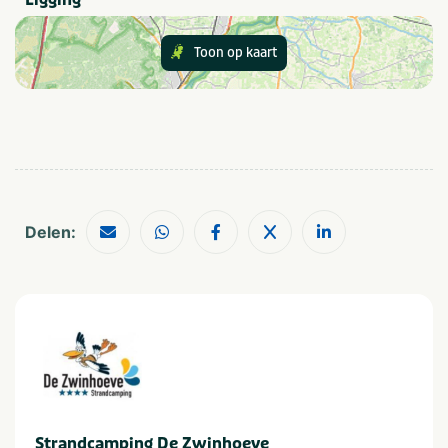
Speciaal voor kinderen
Animatieprogramma
Buitenspeeltuin
Toon op kaart
Eten en drinken
Café / Bar
Snackbar
Restaurant
Provincie(s) en streek
Delen:
Zeeland
Noordzee
Zeeuws Vlaanderen
In de buurt
Fietsroutes
Wandelroutes
Golfbaan
Watersport voorzieningen
Restaurants
Musea en kastelen
Zee/strand
Strandcamping De Zwinhoeve