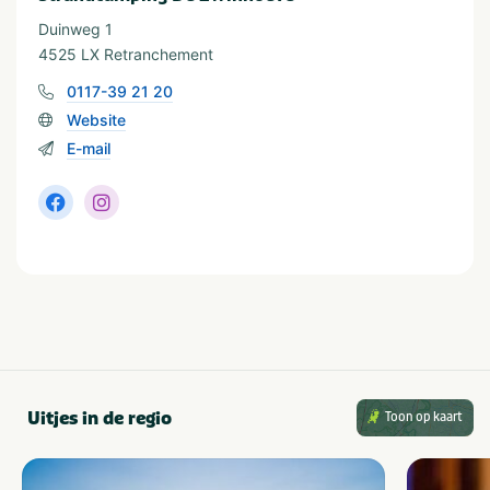
Duinweg 1
Geschikt voor
4525 LX Retranchement
Geschikt voor kinderen
Huisdiervriendelijk
0117-39 21 20
Geschikt voor alle
Geschikt voor jongeren
leeftijden
Website
Stellen
E-mail
Uitjes in de regio
Toon op kaart