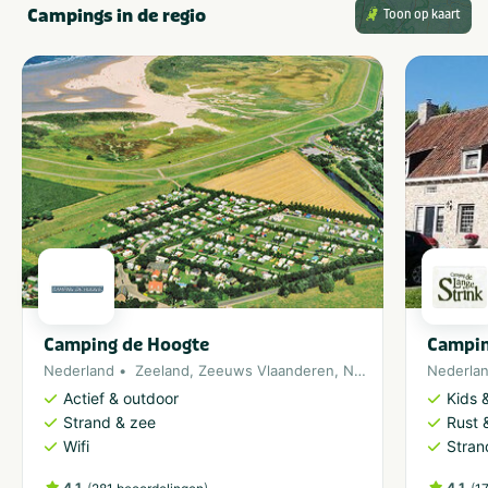
Campings in de regio
Toon op kaart
Camping de Hoogte
Campin
Nederland
Zeeland
,
Zeeuws Vlaanderen
,
Noordzee
Nederla
Actief & outdoor
Kids &
Strand & zee
Rust 
Wifi
Stran
4.1
(
)
4.1
(