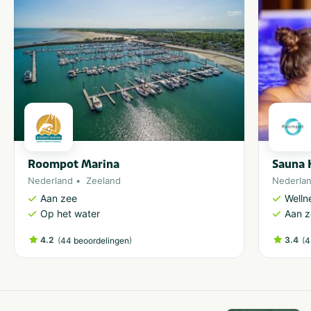
Roompot Marina
Sauna 
Nederland
Zeeland
Nederla
Aan zee
Welln
Op het water
Aan 
4.2
(
)
3.4
(
44 beoordelingen
4