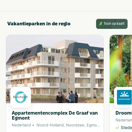
Vakantieparken in de regio
Toon op kaart
Appartementencomplex De Graaf van
DroomP
Egmont
Nederla
Nederland
Noord-Holland
,
Noordzee
,
Egmond aan Zee
Stedel