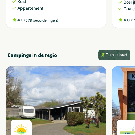
Kust
Bosri
Appartement
Chale
4.1
(
)
4.0
(
379 beoordelingen
1
Campings in de regio
Toon op kaart