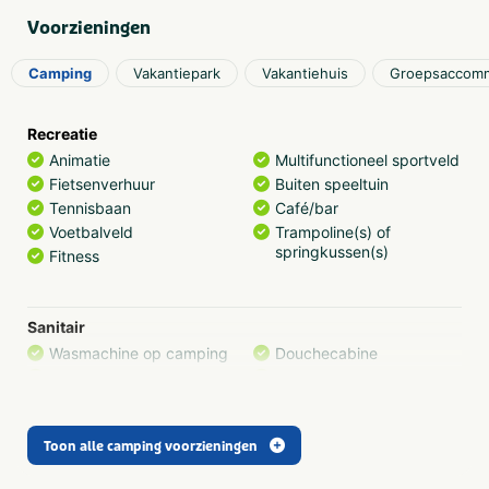
genoeg te doen.
Voorzieningen
Camping
Vakantiepark
Vakantiehuis
Groepsaccomm
Recreatie
Animatie
Multifunctioneel sportveld
Fietsenverhuur
Buiten speeltuin
Tennisbaan
Café/bar
Voetbalveld
Trampoline(s) of
springkussen(s)
Fitness
Sanitair
Wasmachine op camping
Douchecabine
Wasdroger op camping
Gehandicaptensanitair
Toon alle camping voorzieningen
Eten en drinken
Brood verkrijgbaar op
Restaurant (< 100m)