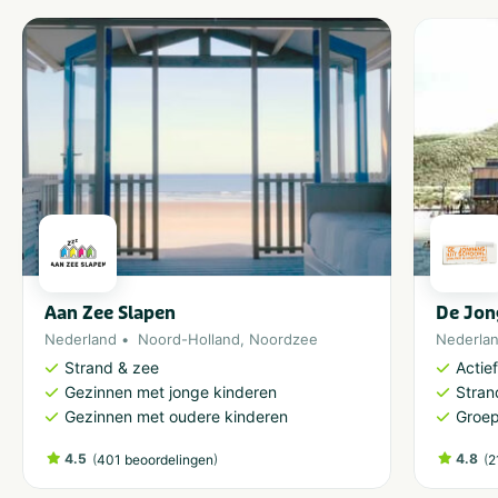
Aan Zee Slapen
De Jon
Nederland
Noord-Holland
,
Noordzee
Nederla
Strand & zee
Actie
Gezinnen met jonge kinderen
Stran
Gezinnen met oudere kinderen
Groep
4.5
(
)
4.8
(
401 beoordelingen
2