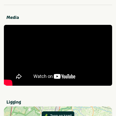
camping
Winkel (< 100m)
Snackbar en/of
afhaalmaaltijden (< 100m)
Media
Sport en spel
Sportterrein
Fitnessruimte
Tennis
Voetbalveld
Jeu-de-boulesbaan
Zwemmen
Zee met strand
Thema
Actief & outdoor
Rust & natuur
Kids & familie
Strand & zee
Ligging
Provincie(s) en streek
Toon op kaart