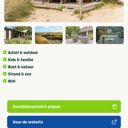
Alle 6 foto's
tonen
Actief & outdoor
Kids & familie
Rust & natuur
Strand & zee
Wifi
Beschikbaarheid & prijzen
Naar de website