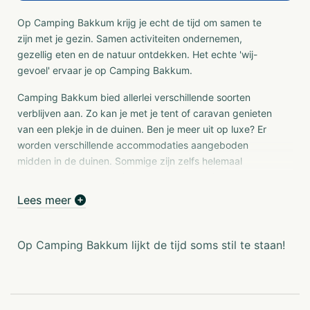
Op Camping Bakkum krijg je echt de tijd om samen te
zijn met je gezin. Samen activiteiten ondernemen,
gezellig eten en de natuur ontdekken. Het echte 'wij-
gevoel' ervaar je op Camping Bakkum.
Camping Bakkum bied allerlei verschillende soorten
verblijven aan. Zo kan je met je tent of caravan genieten
van een plekje in de duinen. Ben je meer uit op luxe? Er
worden verschillende accommodaties aangeboden
midden in de duinen. Sommige zijn zelfs helemaal
verscholen. Op de mooie zomerdagen kan je vlot naar
het strand. Het strand ligt namelijk maar op 950 meter
Lees meer
afstand. Eenmaal op het strand kan je de zee in of lekker
gaan genieten van één van de vele terrasjes.
Op Camping Bakkum lijkt de tijd soms stil te staan!
De camping is voorzien van een hoop faciliteiten. Zo is er
een padelbaan, een ware bioscoop, een
openluchttheater, meerdere winkeltjes en een echte
pumptrack. Jong en oud kunnen hun geluk niet op. Er is