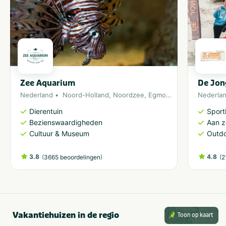
Zee Aquarium
De Jon
Nederland
Noord-Holland
,
Noordzee
,
Egmond aan Zee
Nederla
Dierentuin
Sporti
Bezienswaardigheden
Aan 
Cultuur & Museum
Outdo
3.8
(
)
4.8
(
3665 beoordelingen
2
Vakantiehuizen in de regio
Toon op kaart