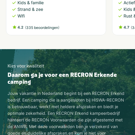
Kids & familie
Actie
Strand & zee
Kids &
Wifi
Rust 
4.2
(
)
4.7
(
335 beoordelingen
3
Kies voor kwaliteit
Daarom ga je voor een RECRON Erkende
camping
Jouw vakantie in Nederland begint bij een RECRON Erkend
bedrijf. Een camping die is aangesloten bij HISWA-RECRON
is betrouwbaar, werkt met heldere afspraken en biedt je
optimale zekerheid. Een RECRON Erkend kampeerbedrijf
hanteert de RECRON Voorwaarden die zijn afgestemd met
de ANWB. Met deze voorwaarden ben je verzekerd van
goede en duidelijke afspraken en kom je niet voor