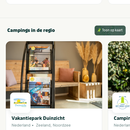
Campings in de regio
Toon op kaart
Vakantiepark Duinzicht
Campin
Nederland
Zeeland
,
Noordzee
Nederla