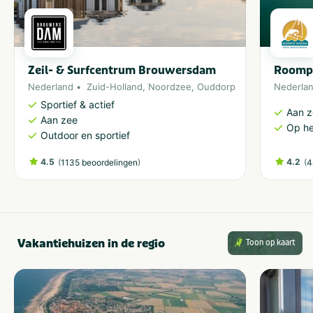
Zeil- & Surfcentrum Brouwersdam
Roomp
Nederland
Zuid-Holland
,
Noordzee
,
Ouddorp
Nederla
Sportief & actief
Aan 
Aan zee
Op he
Outdoor en sportief
4.5
(
)
4.2
(
1135 beoordelingen
4
Vakantiehuizen in de regio
Toon op kaart