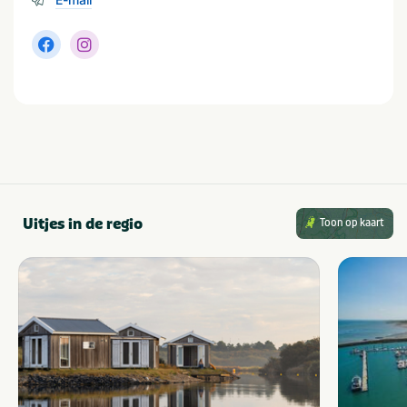
Minimale oppervlakte staanplaats (m²)
van 100 tot 120
Soort huuraccommodatie
Chalet
Huis
Bungalow
Lodge
Uitjes in de regio
Toon op kaart
Populaire filters
Wifi
Families met kinderen
Geschikt voor campers
Strand dichtbij
Aan het water
Parkeerplaats bij
tent/caravan