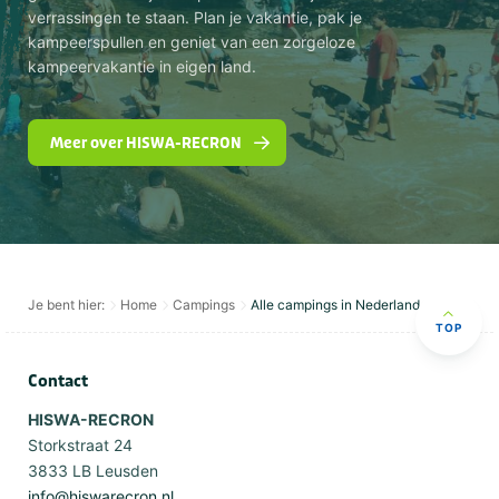
verrassingen te staan. Plan je vakantie, pak je
kampeerspullen en geniet van een zorgeloze
kampeervakantie in eigen land.
Meer over HISWA-RECRON
Je bent hier:
Home
Campings
Alle campings in Nederland
TOP
Contact
HISWA-RECRON
Storkstraat 24
3833 LB Leusden
info@hiswarecron.nl