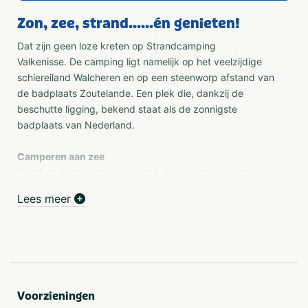
Zon, zee, strand......én genieten!
Dat zijn geen loze kreten op Strandcamping
Valkenisse. De camping ligt namelijk op het veelzijdige
schiereiland Walcheren en op een steenworp afstand van
de badplaats Zoutelande. Een plek die, dankzij de
beschutte ligging, bekend staat als de zonnigste
badplaats van Nederland.
Camperen aan zee
Vanaf uw kampeerplaats kunt u de zee horen ruisen en u
bent maar één duinklim verwijderd van het strand.
Lees meer
Bovenop de duinen heeft u een prachtig uitzicht over de
monding van de Westerschelde met passerende
scheepvaart. Zon, zee en strand dus. En allemaal binnen
handbereik.
Perfecte faciliteiten en veelzijdige omgeving
Voorzieningen
Genieten is dan ook niet lastig met al deze ingrediënten.