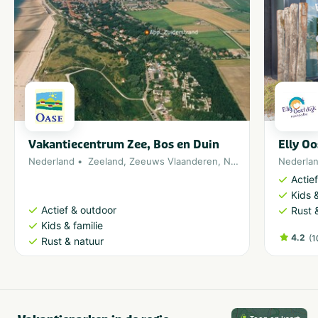
Vakantiecentrum Zee, Bos en Duin
Elly Oo
Nederland
Zeeland
,
Zeeuws Vlaanderen
,
Noordzee
Nederla
Actie
Kids &
Actief & outdoor
Rust 
Kids & familie
4.2
(
1
Rust & natuur