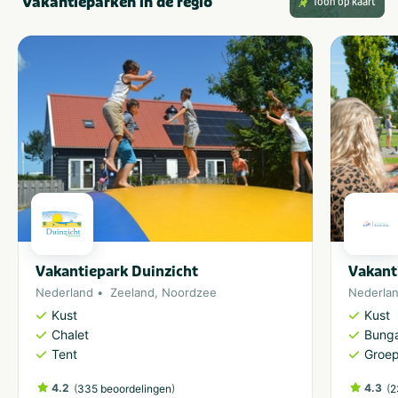
Vakantieparken in de regio
Toon op kaart
Vakantiepark Duinzicht
Vakant
Nederland
Zeeland
,
Noordzee
Nederla
Kust
Kust
Chalet
Bung
Tent
Groe
4.2
(
)
4.3
(
335 beoordelingen
2