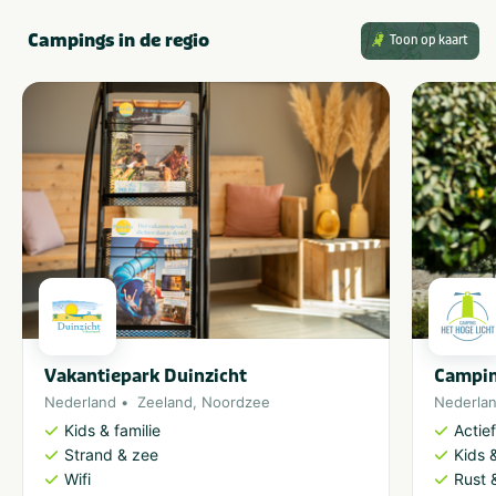
Campings in de regio
Toon op kaart
Vakantiepark Duinzicht
Campin
Nederland
Zeeland
,
Noordzee
Nederla
Kids & familie
Actie
Strand & zee
Kids &
Wifi
Rust 