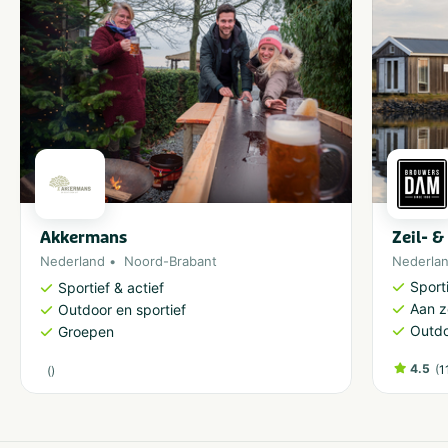
Akkermans
Zeil- 
Nederland
Noord-Brabant
Nederla
Sporti
Sportief & actief
Aan 
Outdoor en sportief
Outdo
Groepen
4.5
(
1
(
)