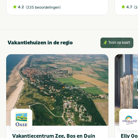
4.2
(
)
4.7
(
335 beoordelingen
3
Vakantiehuizen in de regio
Toon op kaart
Vakantiecentrum Zee, Bos en Duin
Elly Oo