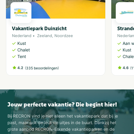
Vakantiepark Duinzicht
Strand
Nederland
Zeeland
,
Noordzee
Nederla
Kust
Aan w
Chalet
Kust
Tent
Chale
4.2
(
)
4.6
(
335 beoordelingen
1
Jouw perfecte vakantie? Die begint hier!
Bij RECRON vind je niet alleen het vakantiepark dat bij je
past, maar ook de leukste uitjes in de buurt. Dankzij het
grote aanbod RECRON-Erkende vakantieparken en de