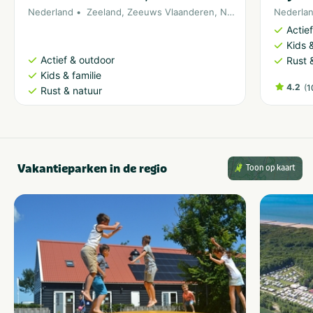
Nederland
Zeeland
,
Zeeuws Vlaanderen
,
Noordzee
Nederla
Actie
Kids &
Actief & outdoor
Rust 
Kids & familie
4.2
(
1
Rust & natuur
Vakantieparken in de regio
Toon op kaart