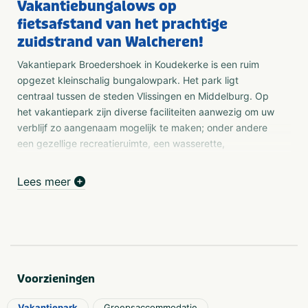
Vakantiebungalows op
fietsafstand van het prachtige
zuidstrand van Walcheren!
Vakantiepark Broedershoek in Koudekerke is een ruim
opgezet kleinschalig bungalowpark. Het park ligt
centraal tussen de steden Vlissingen en Middelburg. Op
het vakantiepark zijn diverse faciliteiten aanwezig om uw
verblijf zo aangenaam mogelijk te maken; onder andere
een gezellige recreatieruimte, een wasserette,
fietsverhuur, een elektrische laadpaal voor 2 auto's, wifi-
internet en kabel/videonet. In het hoogseizoen worden er
Lees meer
voor jong en oud diverse activiteiten georganiseerd.
Vakantie in Zeeland
Wilt u een luxe weekje uitwaaien aan zee en lekker
genieten van het strand? Of bent u op zoek naar een
geschikte accommodatie voor een reunie, met uw
Voorzieningen
(sport)club of vereniging? Dan bent u bij Vakantieoord
Broedershoek helemaal aan het juiste adres.
Vakantiepark
Groepsaccommodatie