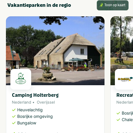
Vakantieparken in de regio
Toon op kaart
Camping Holterberg
Recrea
Nederland
Overijssel
Nederla
Heuvelachtig
Bosri
Bosrijke omgeving
Chale
Bungalow