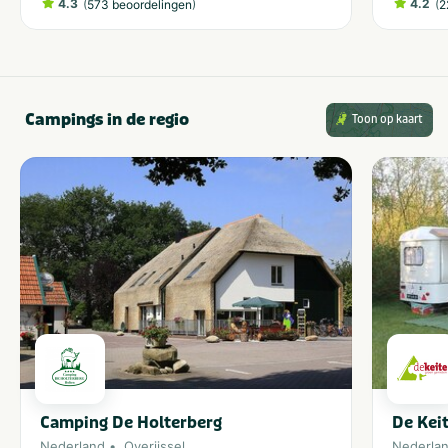
4.3
(
)
4.2
(
573 beoordelingen
2
Campings in de regio
Toon op kaart
Camping De Holterberg
De Kei
Nederland
Overijssel
Nederla