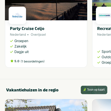
Party Cruise Celjo
Recrea
Nederland
Overijssel
Nederla
Groepen
Zakelijk
Sporti
Dagje uit
Outdo
5.0
(
)
1 beoordelingen
Groe
Vakantiehuizen in de regio
Toon op kaart