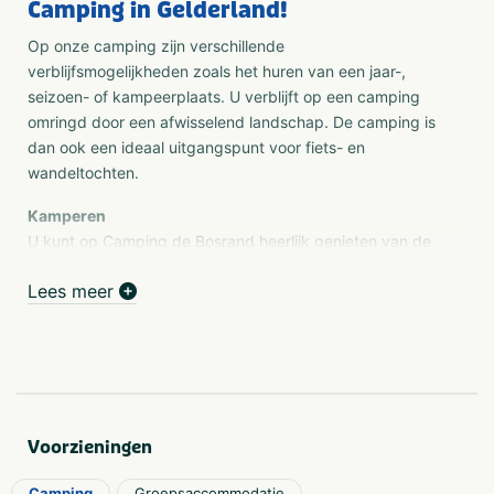
Camping in Gelderland!
Op onze camping zijn verschillende
verblijfsmogelijkheden zoals het huren van een jaar-,
seizoen- of kampeerplaats. U verblijft op een camping
omringd door een afwisselend landschap. De camping is
dan ook een ideaal uitgangspunt voor fiets- en
wandeltochten.
Kamperen
U kunt op Camping de Bosrand heerlijk genieten van de
rust. De camping is gelegen in een bosrijke omgeving van
Lees meer
Laren nabij landgoed Verwolde en landgoed Ampsen. De
prachtige omgeving biedt u veel mogelijkheden om te
fietsen en te wandelen. In de nabije omgeving vindt u o.a.
het prachtige natuurgebied de Sallandse heuvelrug, de
steden, Lochem, Zutphen en Deventer en de pittoreske
plaatsen Markelo en Diepenheim. Op de camping vindt u
een kleine speeltuin en een sportveld. Naast de camping
Voorzieningen
beschikken wij over een bos van 4 ha. waar u heerlijk
Camping
Groepsaccommodatie