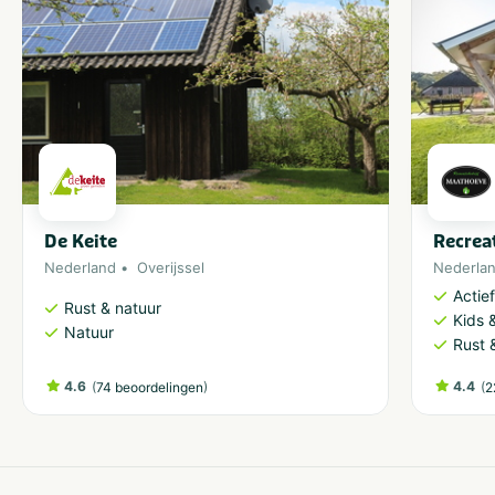
De Keite
Recrea
Nederland
Overijssel
Nederla
Actie
Rust & natuur
Kids &
Natuur
Rust 
4.6
(
)
4.4
(
74 beoordelingen
2