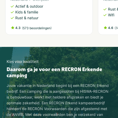
Actief & outdoor
Rust 
Kids & familie
Wifi
Rust & natuur
4.3
(
)
4.6
(
573 beoordelingen
7
Kies voor kwaliteit
Daarom ga je voor een RECRON Erkende
camping
Jouw vakantie in Nederland begint bij een RECRON Erkend
bedrijf. Een camping die is aangesloten bij HISWA-RECRON
is betrouwbaar, werkt met heldere afspraken en biedt je
optimale zekerheid. Een RECRON Erkend kampeerbedrijf
hanteert de RECRON Voorwaarden die zijn afgestemd met
de ANWB. Met deze voorwaarden ben je verzekerd van