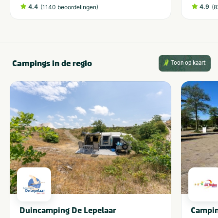
4.4
(
)
4.9
(
1140 beoordelingen
8
Campings in de regio
Toon op kaart
Duincamping De Lepelaar
Campin