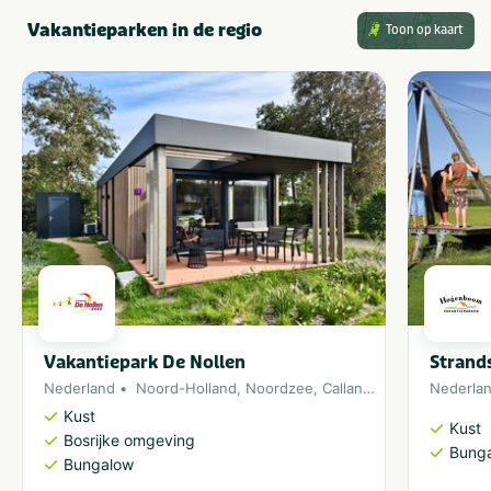
Vakantieparken in de regio
Toon op kaart
Soort huuraccommodatie
Bungalow
Vakantiepark De Nollen
Strand
Nederland
Noord-Holland
,
Noordzee
,
Callantsoog
,
Julianadorp
Nederla
Kust
Kust
Bosrijke omgeving
Bung
Bungalow