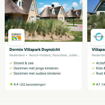
Thema
Actief & outdoor
Strand & zee
Kids & familie
Musea & kastelen
Rust & natuur
Geschikt voor
Dormio Villapark Duynzicht
Villap
Geschikt voor kinderen
Huisdiervriendelijk
Nederland
Noord-Holland
,
Noordzee
,
Julianadorp
Nederla
Geschikt voor alle
Stellen
leeftijden
Strand & zee
Actie
Gezinnen met jonge kinderen
Kids &
Gezinnen met oudere kinderen
Rust 
Vakantieverblijf
Staanplaats
Huuraccommodatie
4.4
(
)
4.1
(
252 beoordelingen
1
Minimale oppervlakte staanplaats (m²)
van 80 tot 100