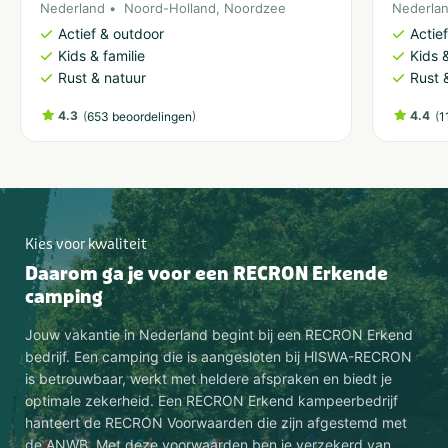
Nederland
Noord-Holland
,
Noordzee
Nederla
Actief & outdoor
Actie
Kids & familie
Kids &
Rust & natuur
Rust 
4.3
(
)
4.4
(
653 beoordelingen
1
Kies voor kwaliteit
Daarom ga je voor een RECRON Erkende
camping
Jouw vakantie in Nederland begint bij een RECRON Erkend
bedrijf. Een camping die is aangesloten bij HISWA-RECRON
is betrouwbaar, werkt met heldere afspraken en biedt je
optimale zekerheid. Een RECRON Erkend kampeerbedrijf
hanteert de RECRON Voorwaarden die zijn afgestemd met
de ANWB. Met deze voorwaarden ben je verzekerd van