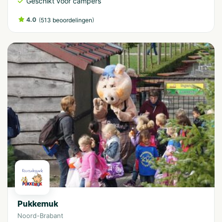
Geschikt voor campers
4.0
(
)
513 beoordelingen
Pukkemuk
Noord-Brabant