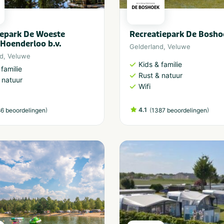
epark De Woeste
Recreatiepark De Bosho
Hoenderloo b.v.
Gelderland
,
Veluwe
nd
,
Veluwe
Kids & familie
 familie
Rust & natuur
 natuur
Wifi
)
4.1
(
)
6 beoordelingen
1387 beoordelingen