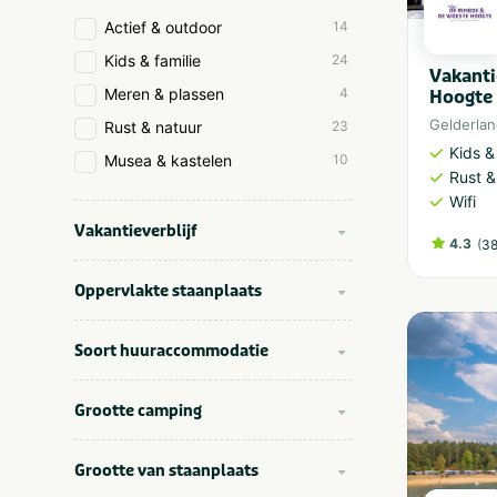
Actief & outdoor
14
Kids & familie
24
Vakanti
Meren & plassen
4
Hoogte 
Gelderla
Rust & natuur
23
Kids &
Musea & kastelen
10
Rust &
Wifi
Vakantieverblijf
4.3
(
38
Oppervlakte staanplaats
Soort huuraccommodatie
Grootte camping
Grootte van staanplaats