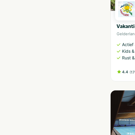
Vakanti
Gelderla
Actief
Kids &
Rust &
4.4
(
17