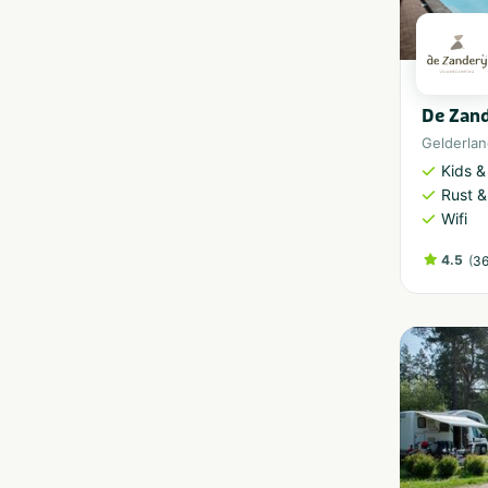
De Zand
Gelderla
Kids &
Rust &
Wifi
4.5
(
36