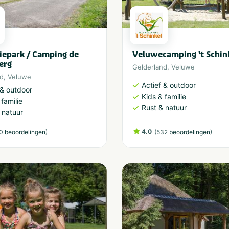
iepark / Camping de
Veluwecamping 't Schin
erg
Gelderland
,
Veluwe
nd
,
Veluwe
Actief & outdoor
 & outdoor
Kids & familie
 familie
Rust & natuur
 natuur
)
4.0
(
)
0 beoordelingen
532 beoordelingen