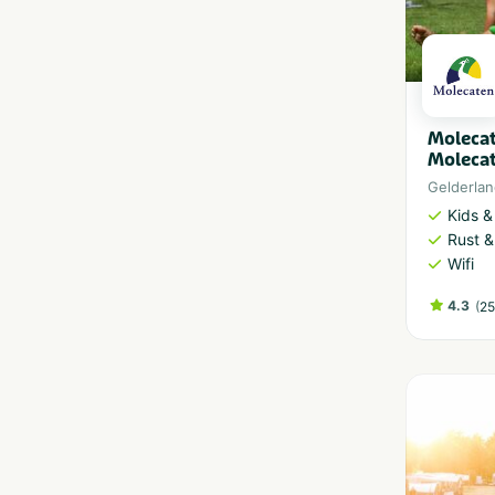
Moleca
Moleca
Gelderla
Kids &
Rust &
Wifi
4.3
(
25