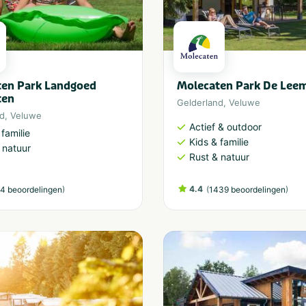
ten Park Landgoed
Molecaten Park De Lee
ten
Gelderland
,
Veluwe
nd
,
Veluwe
Actief & outdoor
 familie
Kids & familie
 natuur
Rust & natuur
)
4.4
(
)
4 beoordelingen
1439 beoordelingen