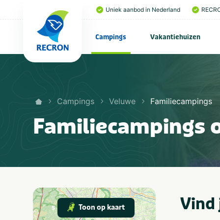
Uniek aanbod in Nederland
RECRO
Campings
Vakantiehuizen
Campings
Veluwe
Familiecampings
Familiecampings 
Vind 
Toon op kaart
s