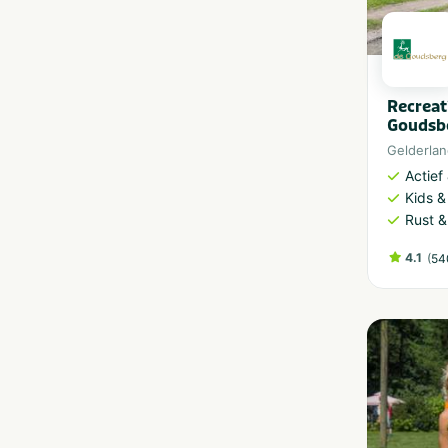
Recreat
Goudsb
Gelderla
Actief
Kids &
Rust &
4.1
(
54