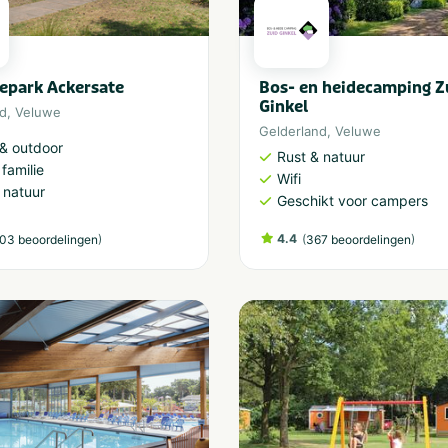
epark Ackersate
Bos- en heidecamping Z
Ginkel
nd
,
Veluwe
Gelderland
,
Veluwe
 & outdoor
Rust & natuur
 familie
Wifi
 natuur
Geschikt voor campers
)
4.4
(
)
03 beoordelingen
367 beoordelingen