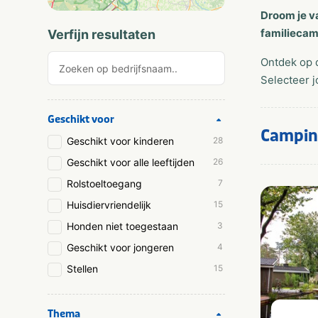
Droom je v
familiecam
Verfijn resultaten
Ontdek op 
Selecteer j
Geschikt voor
Campin
Geschikt voor kinderen
28
Geschikt voor alle leeftijden
26
Rolstoeltoegang
7
Huisdiervriendelijk
15
Honden niet toegestaan
3
Geschikt voor jongeren
4
Stellen
15
Thema