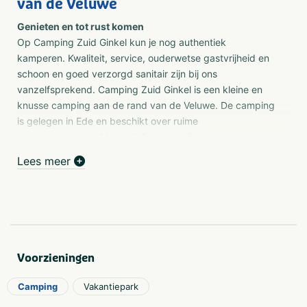
van de Veluwe
Genieten en tot rust komen
Op Camping Zuid Ginkel kun je nog authentiek
kamperen. Kwaliteit, service, ouderwetse gastvrijheid en
schoon en goed verzorgd sanitair zijn bij ons
vanzelfsprekend. Camping Zuid Ginkel is een kleine en
knusse camping aan de rand van de Veluwe. De camping
is gelegen in Ede en beschikt over ruime
kampeerplaatsen. Natuurliefhebbers, fietsers,
wandelaars, ouderen en gezinnen met jonge kinderen
Lees meer
beleven bij ons een heerlijk ontspannen vakantie. De
camping heeft geen zwembad, kantine, bingo of disco,
waardoor je nog echt kunt genieten van elkaar, van de
rust en de prachtige natuur. Je zult versteld staan hoe
lekker dat voelt!
Voorzieningen
Ontdek de prachtige Veluwe
Het meest unieke aan onze camping is ongetwijfeld de
Camping
Vakantiepark
natuurlijke ligging. Op het terrein waant je jezelf niet
alleen midden in de natuur, je bent midden in de natuur.