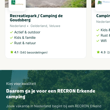
Recreatiepark / Camping de
Campin
Goudsberg
Nederla
Nederland
Gelderland
,
Veluwe
Kids &
Actief & outdoor
Rust 
Kids & familie
Wifi
Rust & natuur
4.1
(
)
4.3
(
540 beoordelingen
3
Kies voor kwaliteit
Daarom ga je voor een RECRON Erkende
camping
Jouw vakantie in Nederland begint bij een RECRON Erkend