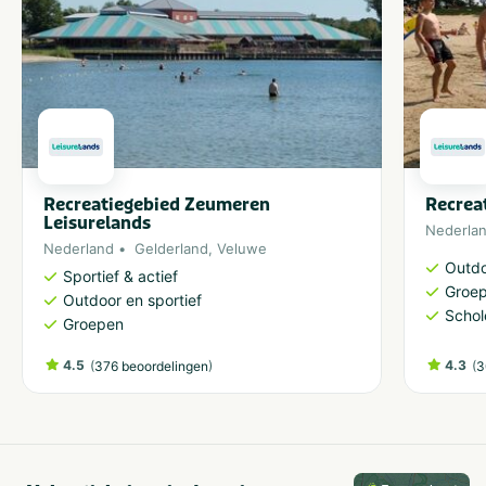
Recreatiegebied Zeumeren
Recrea
Leisurelands
Nederla
Nederland
Gelderland
,
Veluwe
Outdo
Sportief & actief
Groe
Outdoor en sportief
Schol
Groepen
4.5
(
)
4.3
(
376 beoordelingen
3