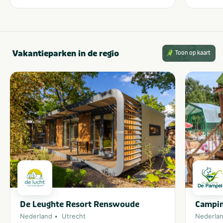
Vakantieparken in de regio
Toon op kaart
De Leughte Resort Renswoude
Campin
Nederland
Utrecht
Nederla