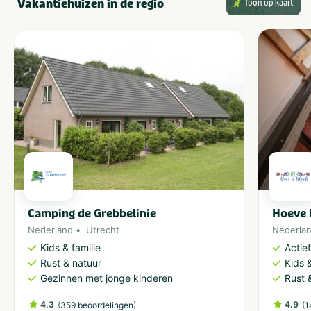
Vakantiehuizen in de regio
Toon op kaart
Camping de Grebbelinie
Hoeve 
Nederland
Utrecht
Nederla
Kids & familie
Actie
Rust & natuur
Kids &
Gezinnen met jonge kinderen
Rust 
4.3
(
)
4.9
(
359 beoordelingen
1