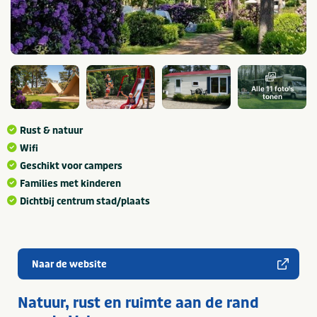
Alle 11 foto's
tonen
Rust & natuur
Wifi
Geschikt voor campers
Families met kinderen
Dichtbij centrum stad/plaats
Naar de website
Natuur, rust en ruimte aan de rand