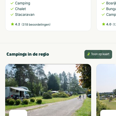
Camping
Bosri
Chalet
Bung
Stacaravan
Camp
4.2
(
)
4.0
(
318 beoordelingen
1
Campings in de regio
Toon op kaart