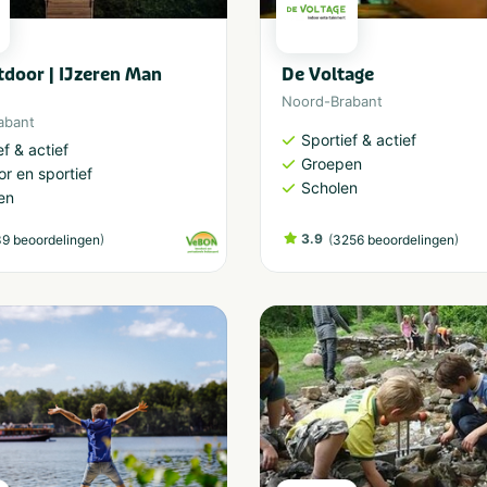
door | IJzeren Man
De Voltage
Noord-Brabant
abant
Sportief & actief
ef & actief
Groepen
r en sportief
Scholen
en
)
3.9
(
)
9 beoordelingen
3256 beoordelingen