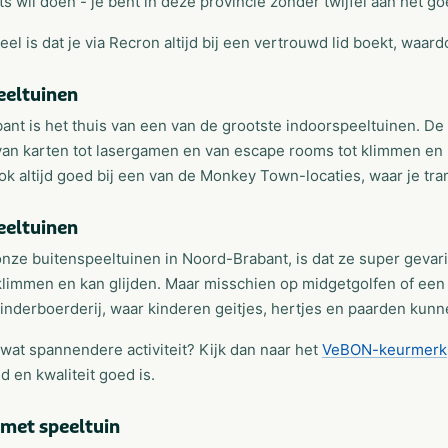
ets wil doen - je bent in deze provincie zonder twijfel aan het g
eel is dat je via Recron altijd bij een vertrouwd lid boekt, waar
eeltuinen
nt is het thuis van een van de grootste indoorspeeltuinen. De V
 van karten tot lasergamen en van escape rooms tot klimmen en
 ook altijd goed bij een van de Monkey Town-locaties, waar je t
eeltuinen
nze buitenspeeltuinen in Noord-Brabant, is dat ze super gevarie
klimmen en kan glijden. Maar misschien op midgetgolfen of een
inderboerderij, waar kinderen geitjes, hertjes en paarden kunn
wat spannendere activiteit? Kijk dan naar het
VeBON-keurmerk
id en kwaliteit goed is.
 met speeltuin