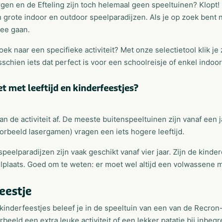
en en de Efteling zijn toch helemaal geen speeltuinen? Klopt! 
 grote indoor en outdoor speelparadijzen. Als je op zoek bent
ee gaan.
oek naar een specifieke activiteit? Met onze selectietool klik je
sschien iets dat perfect is voor een schoolreisje of enkel indoo
et met leeftijd en kinderfeestjes?
d
an de activiteit af. De meeste buitenspeeltuinen zijn vanaf een j
oorbeeld lasergamen) vragen een iets hogere leeftijd.
peelparadijzen zijn vaak geschikt vanaf vier jaar. Zijn de kind
lplaats. Goed om te weten: er moet wel altijd een volwassene 
eestje
kinderfeestjes beleef je in de speeltuin van een van de Recron
rbeeld een extra leuke activiteit of een lekker patatje bij inbegr