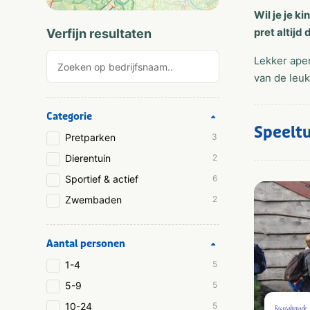
Wil je je k
pret altijd 
Verfijn resultaten
Lekker apen
van de leuk
Categorie
Speelt
Pretparken
3
Dierentuin
2
Sportief & actief
6
Zwembaden
2
Aantal personen
1-4
5
5-9
5
10-24
5