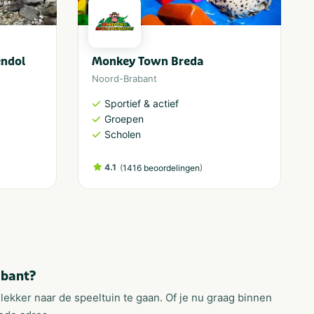
endol
Monkey Town Breda
Noord-Brabant
Sportief & actief
Groepen
Scholen
4.1
(
)
1416 beoordelingen
abant?
ekker naar de speeltuin te gaan. Of je nu graag binnen