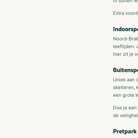
of buiten i
Extra voord
Indoorsp
Noord-Braba
leeftijden:
hier zit je
Buitensp
Uniek aan o
skelteren, 
een grote k
Doe je een 
de veilighe
Pretpark