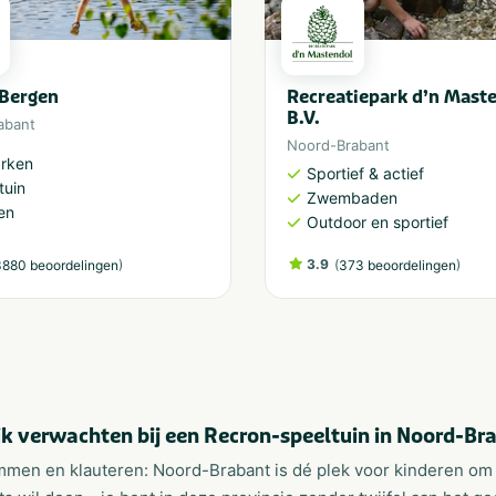
 Bergen
Recreatiepark d’n Mast
B.V.
abant
Noord-Brabant
arken
Sportief & actief
tuin
Zwembaden
en
Outdoor en sportief
)
3.9
(
)
880 beoordelingen
373 beoordelingen
ik verwachten bij een Recron-speeltuin in Noord-Br
mmen en klauteren: Noord-Brabant is dé plek voor kinderen om l