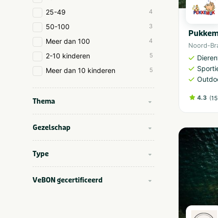
25-49
4
50-100
3
Pukke
Meer dan 100
4
Noord-Br
2-10 kinderen
5
Dieren
Sporti
Meer dan 10 kinderen
5
Outdoo
4.3
(
15
Thema
Gezelschap
Type
VeBON gecertificeerd