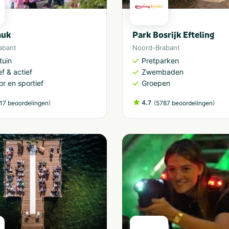
muk
Park Bosrijk Efteling
abant
Noord-Brabant
tuin
Pretparken
ef & actief
Zwembaden
r en sportief
Groepen
)
4.7
(
)
17 beoordelingen
5787 beoordelingen