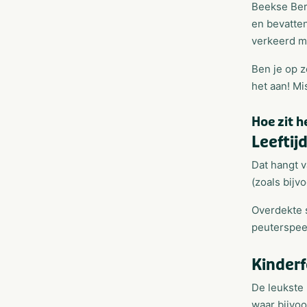
Beekse Berg
en bevatten
verkeerd m
Ben je op z
het aan! Mi
Hoe zit h
Leeftij
Dat hangt v
(zoals bijv
Overdekte s
peuterspee
Kinderf
De leukste 
waar bijvoo