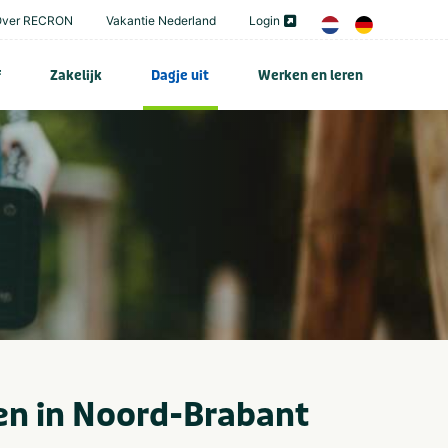
Over RECRON
Vakantie Nederland
Login
f
Zakelijk
Dagje uit
Werken en leren
en in Noord-Brabant