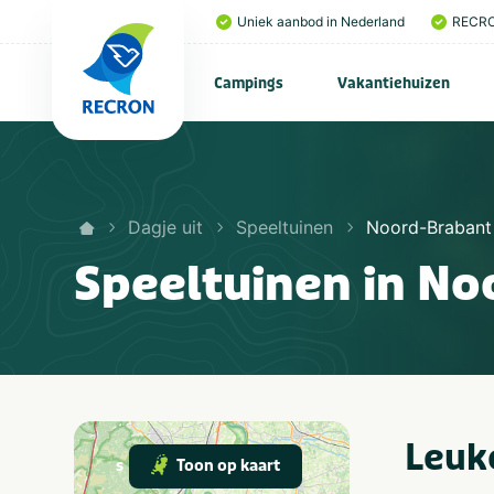
Uniek aanbod in Nederland
RECRO
Campings
Vakantiehuizen
Dagje uit
Speeltuinen
Noord-Brabant
Speeltuinen in N
Leuk
Toon op kaart
s