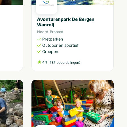
Avonturenpark De Bergen
Wanroij
Noord-Brabant
Pretparken
Outdoor en sportief
Groepen
4.1
(
)
787 beoordelingen