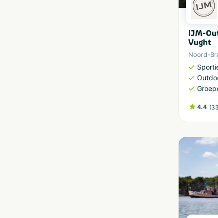
IJM-Out
Vught
Noord-Br
Sporti
Outdoo
Groep
4.4
(
33