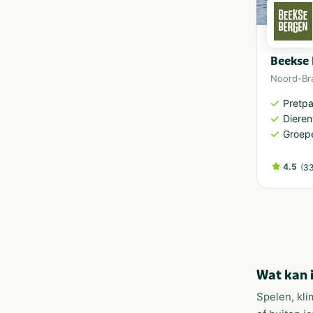
Beekse
Noord-Br
Pretp
Dieren
Groep
4.5
(
33
Wat kan 
Spelen, kli