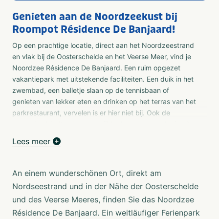
Genieten aan de Noordzeekust bij
Roompot Résidence De Banjaard!
Op een prachtige locatie, direct aan het Noordzeestrand
en vlak bij de Oosterschelde en het Veerse Meer, vind je
Noordzee Résidence De Banjaard. Een ruim opgezet
vakantiepark met uitstekende faciliteiten. Een duik in het
zwembad, een balletje slaan op de tennisbaan of
genieten van lekker eten en drinken op het terras van het
parkrestaurant, vervelen is er hier niet bij. Ook de
omgeving biedt volop mogelijkheden voor een dagje uit.
Van shoppen in Middelburg tot de spetterende attracties
Lees meer
en zeedieren van het nabijgelegen Deltapark Neeltje
Jans: voor jong en oud is er genoeg te beleven.
An einem wunderschönen Ort, direkt am
Strandliefhebbers zijn binnen 5 minuten lopen op het
Nordseestrand und in der Nähe der Oosterschelde
Banjaardstrand; al meerdere jaren het schoonste en
und des Veerse Meeres, finden Sie das Noordzee
mooiste strand van Nederland. Bovendien is het
onderscheiden met een Blauwe Vlag, een Europees
Résidence De Banjaard. Ein weitläufiger Ferienpark