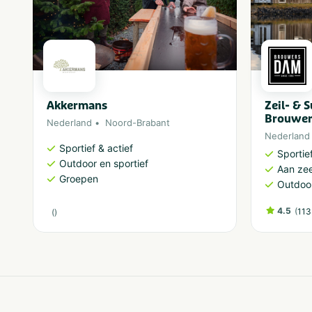
Akkermans
Zeil- & 
Brouwe
Nederland
Noord-Brabant
Nederland
Sportief & actief
Sportief
Outdoor en sportief
Aan ze
Groepen
Outdoor
4.5
(
113
(
)