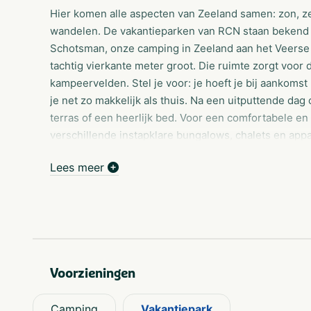
Hier komen alle aspecten van Zeeland samen: zon, ze
wandelen. De vakantieparken van RCN staan bekend
Schotsman, onze camping in Zeeland aan het Veerse 
tachtig vierkante meter groot. Die ruimte zorgt voor 
kampeervelden. Stel je voor: je hoeft je bij aankoms
je net zo makkelijk als thuis. Na een uitputtende dag
terras of een heerlijk bed. Voor een comfortabele e
verschillende instapklare bungalows, chalets en app
Lees meer
Kamperen in Zeeland: combineer kamperen en wate
Naast de plaatsen met uitzicht op het water zijn er 
struiken. Je hebt altijd voldoende plek om te relaxen 
en zonaanbidders kunnen op de Schotsman kiezen vo
deze open plaatsen heb je een prachtig uitzicht ove
in de buurt van de surfschool. Welke kampeerplaats je
Voorzieningen
elektriciteitaansluiting. Watertappunten zijn op of in 
altijd in de buurt.
Camping
Vakantiepark