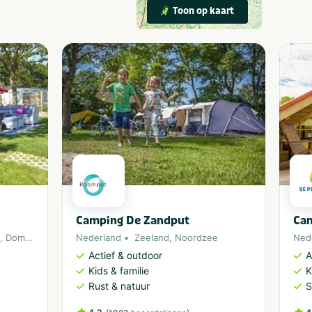
Toon op kaart
Camping De Zandput
Cam
,
Domburg
,
Oostkapelle
Nederland
Zeeland
,
Noordzee
Ned
Actief & outdoor
A
Kids & familie
K
Rust & natuur
S