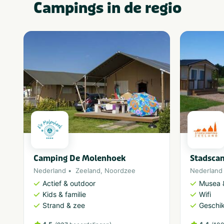
Campings in de regio
Camping De Molenhoek
Stadsca
Nederland
Zeeland
,
Noordzee
Nederland
Actief & outdoor
Musea &
Kids & familie
Wifi
Strand & zee
Geschik