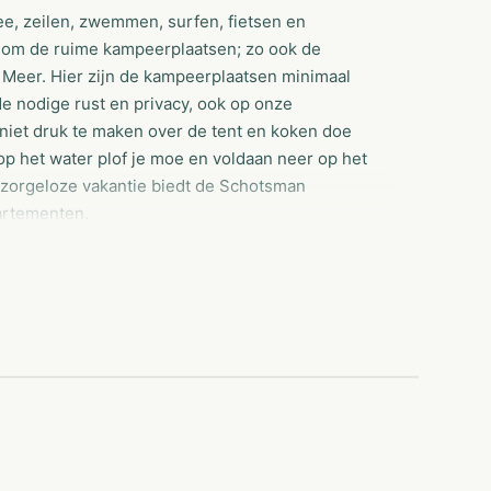
e, zeilen, zwemmen, surfen, fietsen en
 om de ruime kampeerplaatsen; zo ook de
Meer. Hier zijn de kampeerplaatsen minimaal
de nodige rust en privacy, ook op onze
t niet druk te maken over de tent en koken doe
 op het water plof je moe en voldaan neer op het
n zorgeloze vakantie biedt de Schotsman
artementen.
rsport
ook plaatsen met beschutting van bomen en
of te spelen bij je tent. Watersportliefhebbers
or een kampeerplaats aan het water. Vanuit
r het Veerse Meer en ben je ’s morgens meteen
 ook uitkiest, je hebt altijd een eigen
de buurt van je plaats en verzorgd sanitair is