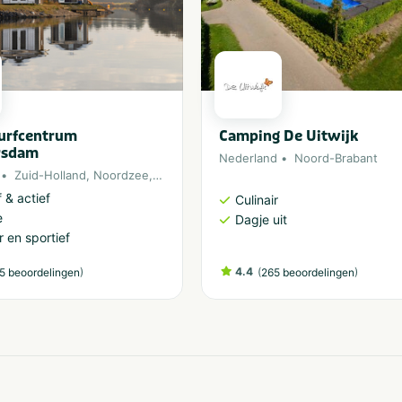
Surfcentrum
Camping De Uitwijk
rsdam
Nederland
Noord-Brabant
Zuid-Holland
,
Noordzee
,
Ouddorp
 & actief
Culinair
e
Dagje uit
 en sportief
)
4.4
(
)
5 beoordelingen
265 beoordelingen