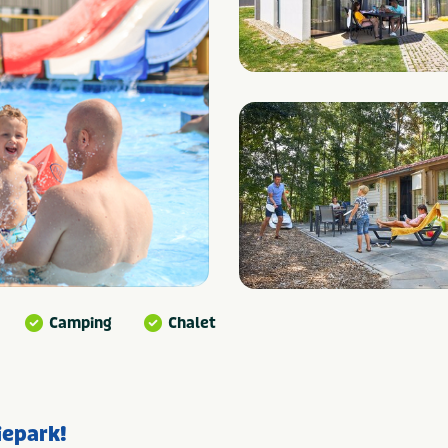
Camping
Chalet
iepark!