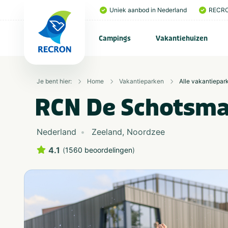
Uniek aanbod in Nederland
RECRO
Campings
Vakantiehuizen
Je bent hier:
Home
Vakantieparken
Alle vakantiepar
RCN De Schotsm
Nederland
Zeeland
,
Noordzee
4.1
(
1560 beoordelingen
)