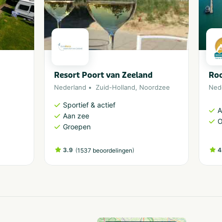
Resort Poort van Zeeland
Ro
Nederland
Zuid-Holland
,
Noordzee
Ned
Sportief & actief
A
Aan zee
O
Groepen
3.9
(
)
4
1537 beoordelingen