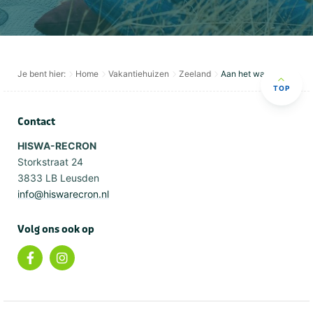
Je bent hier:
Home
Vakantiehuizen
Zeeland
Aan het water
TOP
Contact
HISWA-RECRON
Storkstraat 24
3833 LB Leusden
info@hiswarecron.nl
Volg ons ook op