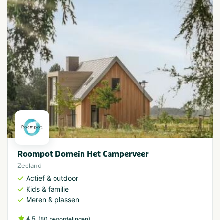
Roompot Domein Het Camperveer
Zeeland
Actief & outdoor
Kids & familie
Meren & plassen
4.5
(
)
80 beoordelingen