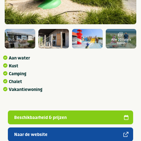
Alle 20 foto's
tonen
Aan water
Kust
Camping
Chalet
Vakantiewoning
Beschikbaarheid & prijzen
Naar de website