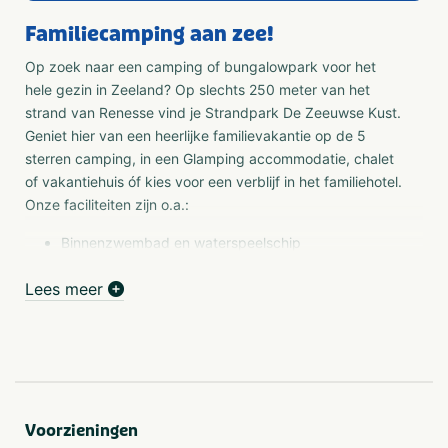
Familiecamping aan zee!
Op zoek naar een camping of bungalowpark voor het
hele gezin in Zeeland? Op slechts 250 meter van het
strand van Renesse vind je Strandpark De Zeeuwse Kust.
Geniet hier van een heerlijke familievakantie op de 5
sterren camping, in een Glamping accommodatie, chalet
of vakantiehuis óf kies voor een verblijf in het familiehotel.
Onze faciliteiten zijn o.a.:
Binnenzwembad en waterspeelschip
2 sauna's, whirlpool, infraroodcabine
Tennisbaan, midgetgolf en voetbalveld
Lees meer
Strandcafé DOK voor lunch of heerlijk diner
Animatieprogramma
Binnenspeeltuin
Kinderbioscoop
Danceparty's, kampvuren en nog veel meer!
Voorzieningen