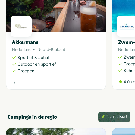
Akkermans
Zwem- 
Nederland
Noord-Brabant
Nederla
Zwem
Sportief & actief
Groe
Outdoor en sportief
Schol
Groepen
4.0
(
7
(
)
Campings in de regio
Toon op kaart