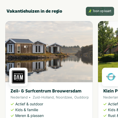
Vakantiehuizen in de regio
Toon op kaart
Zeil- & Surfcentrum Brouwersdam
Klein 
Nederland
Zuid-Holland
,
Noordzee
,
Ouddorp
Nederla
Actief & outdoor
Actie
Kids & familie
Kids &
Meren & plassen
Rust 