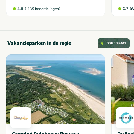
4.5
(
)
3.7
(
1135 beoordelingen
6
Vakantieparken in de regio
Toon op kaart
Camping Duinhoeve Renesse
De Soe