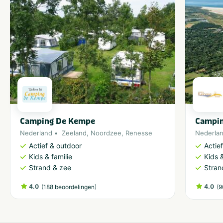
Camping De Kempe
Campin
Nederland
Zeeland
,
Noordzee
,
Renesse
Nederla
Actief & outdoor
Actie
Kids & familie
Kids &
Strand & zee
Stran
4.0
(
)
4.0
(
188 beoordelingen
9