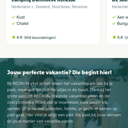
Nederland
Zeeland
,
Noordzee
,
Renesse
Nederla
Kust
Aan w
Chalet
Bung
4.0
(
)
3.9
(
908 beoordelingen
2
Jouw perfecte vakantie? Die begint hier!
Bij RECRON vind je niet alleen het vakantiepark dat bij je
past, maar ook de leukste uitjes in de buurt. Dankzij het
grote aanbod RECRON-Erkende vakantieparken en de
overzichtelijke filters stel je moeiteloos jouw ideale trip
samen. Of je nu met vrienden, familie, je gezin of samen op
pad gaat, hier vind je altijd een plek die past bij jouw wensen
én jouw manier van vakantie vieren.