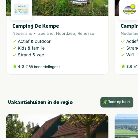
Camping De Kempe
Campin
Nederland
Zeeland
,
Noordzee
,
Renesse
Nederla
Actief & outdoor
Actie
Kids & familie
Stran
Strand & zee
Wifi
4.0
(
)
3.6
(
188 beoordelingen
9
Vakantiehuizen in de regio
Toon op kaart