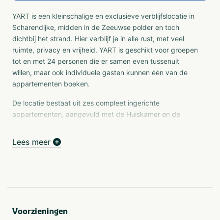
YART is een kleinschalige en exclusieve verblijfslocatie in
Scharendijke, midden in de Zeeuwse polder en toch
dichtbij het strand. Hier verblijf je in alle rust, met veel
ruimte, privacy en vrijheid. YART is geschikt voor groepen
tot en met 24 personen die er samen even tussenuit
willen, maar ook individuele gasten kunnen één van de
appartementen boeken.
De locatie bestaat uit zes compleet ingerichte
appartementen, aangevuld met de Huiskamer en de
Tuinkamer. Zo biedt YART een fijne verblijfslocatie voor
stellen, families, vriendengroepen, zakelijke groepen en
Lees meer
kleinere gezelschappen.
Wat YART onderscheidt, is de balans tussen samenzijn en
eigen ruimte. Iedere gast beschikt over een ruim en
comfortabel appartement om zich terug te trekken,
terwijl de gezamenlijke ruimtes uitnodigen om samen te
Voorzieningen
koken, te eten of simpelweg te ontspannen. De volledige