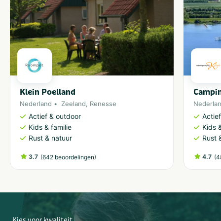
Klein Poelland
Campin
Nederland
Zeeland
,
Renesse
Nederla
Actief & outdoor
Actie
Kids & familie
Kids &
Rust & natuur
Rust 
3.7
(
)
4.7
(
642 beoordelingen
4
Kies voor kwaliteit