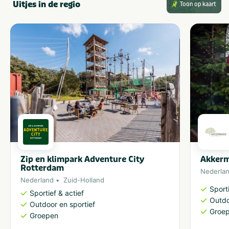
Uitjes in de regio
Toon op kaart
Zip en klimpark Adventure City
Akker
Rotterdam
Nederla
Nederland
Zuid-Holland
Sporti
Sportief & actief
Outdo
Outdoor en sportief
Groe
Groepen