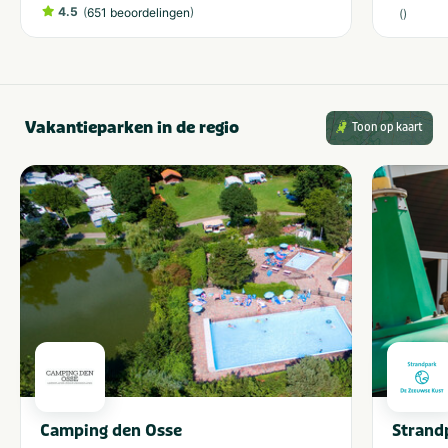
4.5
(
)
651 beoordelingen
(
)
Vakantieparken in de regio
Toon op kaart
Camping den Osse
Strand