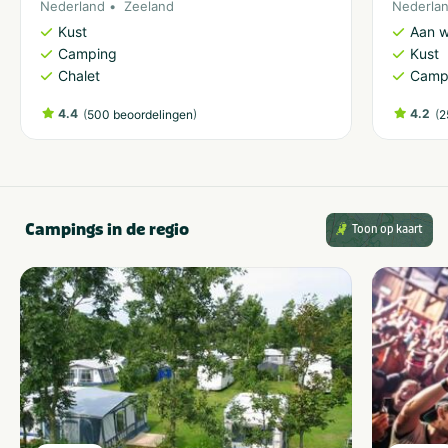
Nederland
Zeeland
Nederla
Kust
Aan w
Camping
Kust
Chalet
Camp
4.4
(
)
4.2
(
500 beoordelingen
2
Campings in de regio
Toon op kaart