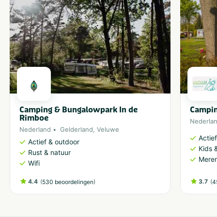
Camping & Bungalowpark In de
Campin
Rimboe
Nederla
Nederland
Gelderland
,
Veluwe
Actie
Actief & outdoor
Kids &
Rust & natuur
Meren
Wifi
4.4
(
)
3.7
(
530 beoordelingen
4