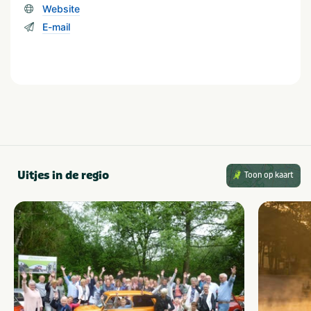
Website
E-mail
Watersport
Sloepverhuur
Bootverhuur
Waterrecreatie
Geschikt voor
Geschikt voor kinderen
Uitjes in de regio
Toon op kaart