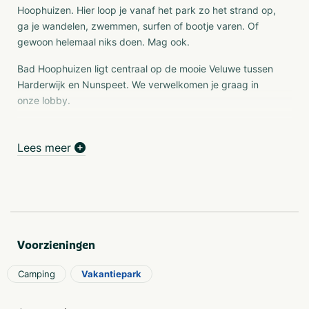
Hoophuizen. Hier loop je vanaf het park zo het strand op,
ga je wandelen, zwemmen, surfen of bootje varen. Of
gewoon helemaal niks doen. Mag ook.
Bad Hoophuizen ligt centraal op de mooie Veluwe tussen
Harderwijk en Nunspeet. We verwelkomen je graag in
onze lobby.
Faciliteiten
Lees meer
De uitgebreide faciliteiten op EuroParcs Bad Hoophuizen
maken je vakantie nog leuker, gezelliger, relaxed en zo
luxe als jezelf wil. Bij elk type weer kun je een heerlijke
duik nemen want er is een overdekt zwembad en het
Veluwemeer ligt pal voor de deur. Of huur een luxe sloep
en vaar zo het Veluwemeer op. Een gezellig hapje eten
Voorzieningen
doe je ook gewoon op het park in restaurant Sophia's
Italian Hulshort at the beach, maar je kunt ook een lekker
Camping
Vakantiepark
patatje halen in de snackbar.
De kinderen hebben de tijd van hun leven! Spelen in de