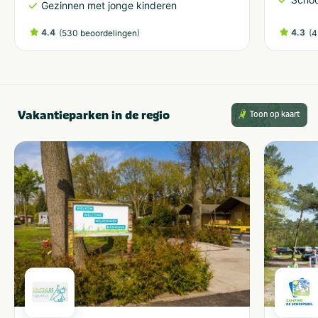
Gezinnen met jonge kinderen
4.4
(
)
4.3
(
530 beoordelingen
4
Vakantieparken in de regio
Toon op kaart