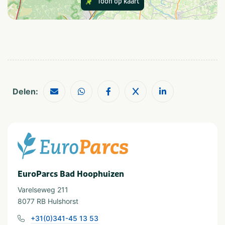
Toon op kaart
Speciaal voor kinderen
Animatieprogramma
Buitenspeeltuin
Eten en drinken
Ontbijtservice
Snackbar
Delen:
Restaurant
Provincie(s) en streek
Gelderland
Veluwemeer
In de buurt
EuroParcs Bad Hoophuizen
Attractiepark
Zee/strand
Varelseweg 211
Fietsroutes
Wandelroutes
8077 RB Hulshorst
Restaurants
Watersport voorzieningen
Shoppen
+31(0)341-45 13 53