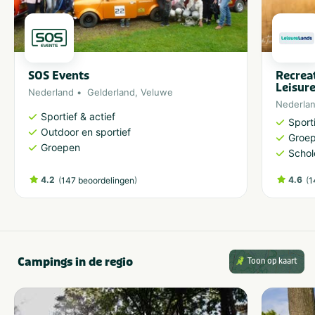
SOS Events
Recrea
Leisur
Nederland
Gelderland
,
Veluwe
Nederla
Sportief & actief
Sporti
Outdoor en sportief
Groe
Groepen
Schol
4.2
(
)
4.6
(
147 beoordelingen
1
Campings in de regio
Toon op kaart