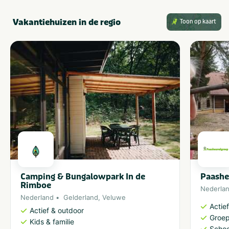
Vakantiehuizen in de regio
Toon op kaart
Camping & Bungalowpark In de
Paashe
Rimboe
Nederla
Nederland
Gelderland
,
Veluwe
Actie
Actief & outdoor
Groep
Kids & familie
Schoo