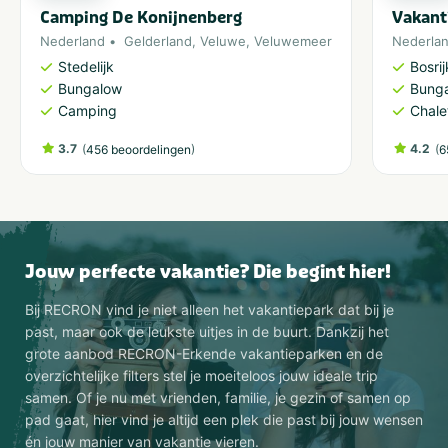
Camping De Konijnenberg
Vakant
Nederland
Gelderland
,
Veluwe
,
Veluwemeer
Nederla
Stedelijk
Bosri
Bungalow
Bung
Camping
Chale
3.7
(
)
4.2
(
456 beoordelingen
6
Jouw perfecte vakantie? Die begint hier!
Bij RECRON vind je niet alleen het vakantiepark dat bij je
past, maar ook de leukste uitjes in de buurt. Dankzij het
grote aanbod RECRON-Erkende vakantieparken en de
overzichtelijke filters stel je moeiteloos jouw ideale trip
samen. Of je nu met vrienden, familie, je gezin of samen op
pad gaat, hier vind je altijd een plek die past bij jouw wensen
én jouw manier van vakantie vieren.