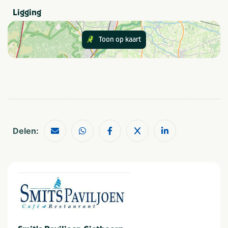
Outdoor en sportief
Dagje uit
Ligging
Groepen
Op het water
Zakelijk
Themafeest
Toon op kaart
Gezelschap
Bedrijfsfeest
Vrijgezellenfeest
Bedrijfsuitje
Vrijgezellenfeest mannen
Familiedag
Vrijgezellenfeest vrouwen
Kinderfeestje
Gezinsuitje
Personeelsuitje
Klassenuitje
Teamuitstapje
Delen:
Type
Outdoor
Indoor
Provincie(s) en streek
Overijssel