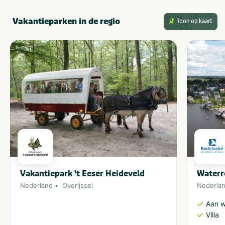
Vakantieparken in de regio
Toon op kaart
Vakantiepark 't Eeser Heideveld
Waterr
Nederland
Overijssel
Nederla
Aan w
Villa