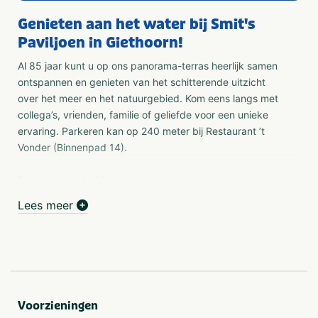
Genieten aan het water bij Smit's
Paviljoen in Giethoorn!
Al 85 jaar kunt u op ons panorama-terras heerlijk samen
ontspannen en genieten van het schitterende uitzicht
over het meer en het natuurgebied. Kom eens langs met
collega’s, vrienden, familie of geliefde voor een unieke
ervaring. Parkeren kan op 240 meter bij Restaurant ’t
Vonder (Binnenpad 14).
Bootverhuur in Giethoorn
Wilt u graag een bootje huren in Giethoorn om heerlijk
Lees meer
door de grachten en over de meren te varen? Bij Smits
Paviljoen kunt u namelijk ook terecht voor het huren van
een fluisterboot, punter, een waterfiets of zelfs een
kayak. De bootverhuur is per dag, per dagdeel of per
uur. Een boot huren per uur is alleen mogelijk ter plaatse
op basis van beschikbaarheid.
Voorzieningen