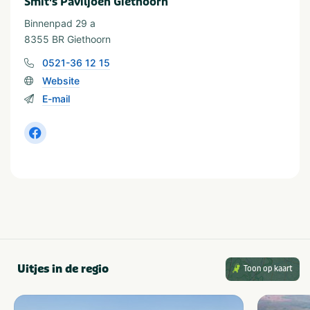
Smit's Paviljoen Giethoorn
Binnenpad 29 a
8355 BR Giethoorn
0521-36 12 15
Website
E-mail
Uitjes in de regio
Toon op kaart