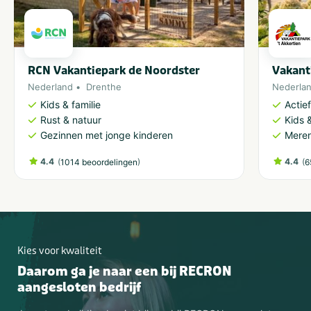
RCN Vakantiepark de Noordster
Vakant
Nederland
Drenthe
Nederla
Kids & familie
Actie
Rust & natuur
Kids &
Gezinnen met jonge kinderen
Meren
4.4
(
)
4.4
(
1014 beoordelingen
6
Kies voor kwaliteit
Daarom ga je naar een bij RECRON
aangesloten bedrijf