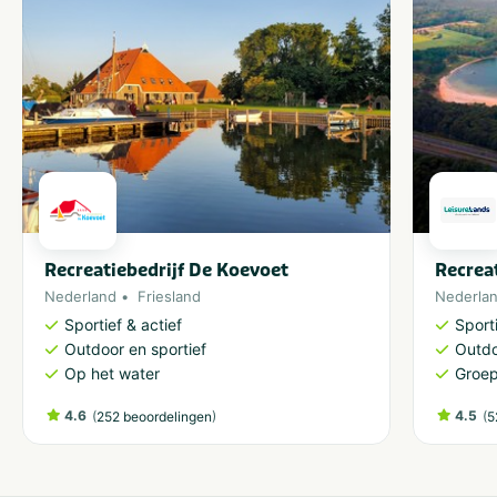
Recreatiebedrijf De Koevoet
Recrea
Nederland
Friesland
Nederla
Sportief & actief
Sporti
Outdoor en sportief
Outdo
Op het water
Groe
4.6
(
)
4.5
(
252 beoordelingen
5