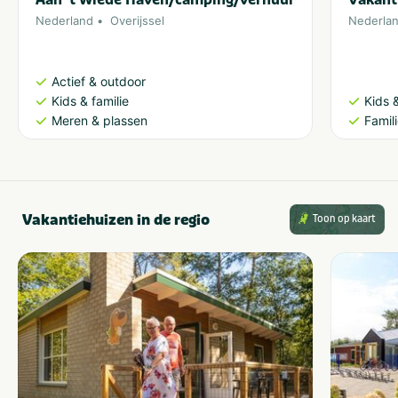
Nederland
Overijssel
Nederla
Actief & outdoor
Kids & familie
Kids &
Meren & plassen
Famil
Vakantiehuizen in de regio
Toon op kaart