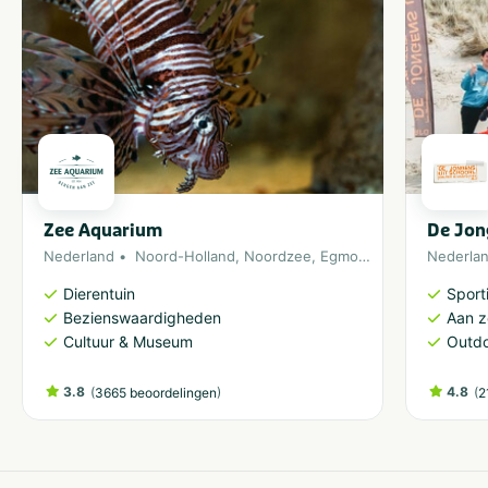
Zee Aquarium
De Jon
Nederland
Noord-Holland
,
Noordzee
,
Egmond aan Zee
Nederla
Dierentuin
Sporti
Bezienswaardigheden
Aan 
Cultuur & Museum
Outdo
3.8
(
)
4.8
(
3665 beoordelingen
2