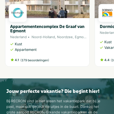
Appartementencomplex De Graaf van
Dormio
Egmont
Nederla
Nederland
Noord-Holland
,
Noordzee
,
Egmond aan Zee
Kust
Kust
Vakan
Appartement
4.1
(
)
4.4
(
379 beoordelingen
3
Jouw perfecte vakantie? Die begint hier!
Bij RECRON vind je niet alleen het vakantiepark dat bij je
past, maar ook de leukste uitjes in de buurt. Dankzij het
grote aanbod RECRON-Erkende vakantieparken en de