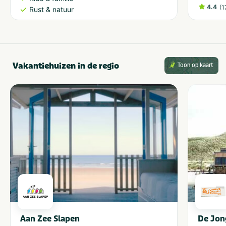
4.4
(
1
Rust & natuur
Vakantiehuizen in de regio
Toon op kaart
Aan Zee Slapen
De Jon