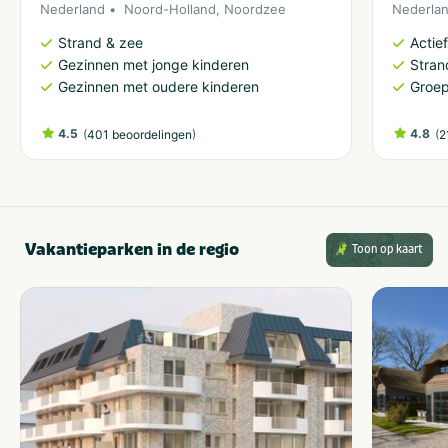
Nederland
Noord-Holland
,
Noordzee
Nederla
Strand & zee
Actie
Gezinnen met jonge kinderen
Stran
Gezinnen met oudere kinderen
Groep
4.5
(
)
4.8
(
401 beoordelingen
2
Vakantieparken in de regio
Toon op kaart