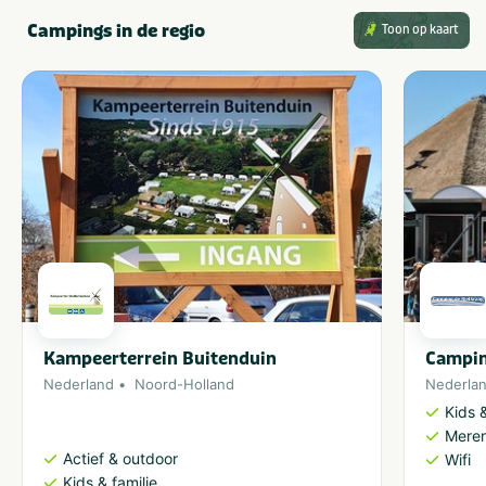
Campings in de regio
Toon op kaart
Kampeerterrein Buitenduin
Campin
Nederland
Noord-Holland
Nederla
Kids &
Meren
Actief & outdoor
Wifi
Kids & familie