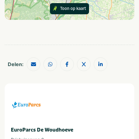
Speciaal voor kinderen
Toon op kaart
Animatieprogramma
Buitenspeeltuin
Binnenspeeltuin
Kinderbad
Eten en drinken
Café / Bar
Snackbar
Restaurant
Delen:
Geschikt voor
Geschikt voor kinderen
Huisdiervriendelijk
Geschikt voor alle
leeftijden
Provincie(s) en streek
Noord-Holland
Egmond aan Zee
EuroParcs De Woudhoeve