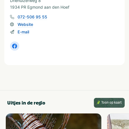
Driehuizerweg 8
In de buurt
1934 PR Egmond aan den Hoef
Attractiepark
Shoppen
072-506 95 55
Dierentuin
Zee/strand
Website
Fietsroutes
Wandelroutes
Golfbaan
Watersport voorzieningen
E-mail
Restaurants
Uitjes in de regio
Toon op kaart