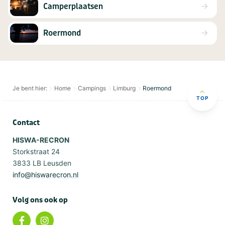
Camperplaatsen
Roermond
Je bent hier:
Home
Campings
Limburg
Roermond
TOP
Contact
HISWA-RECRON
Storkstraat 24
3833 LB Leusden
info@hiswarecron.nl
Volg ons ook op