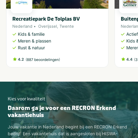
Recreatiepark De Tolplas BV
Buiten
Nederland
Overijssel
,
Twente
Nederla
Kids & familie
Actie
Meren & plassen
Kids &
Rust & natuur
Meren
4.2
(
)
4.4
(
887 beoordelingen
3
Kies voor kwaliteit
Daarom ga je voor een RECRON Erkend
vakantiehuis
Jouw vakantie in Nederland begint bij een RECRON Erkend
bedrijf. Een vakantiehuis dat is aangesloten bij HISWA-