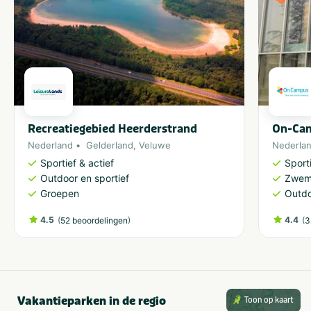
In de buurt
Attractiepark
Shoppen
Fietsroutes
Treinstation
Golfbaan
Wandelroutes
Restaurants
Musea en kastelen
Recreatiegebied Heerderstrand
On-Ca
Nederland
Gelderland
,
Veluwe
Nederla
Sportief & actief
Sporti
Outdoor en sportief
Zwem
Groepen
Outdo
4.5
(
)
4.4
(
52 beoordelingen
3
Vakantieparken in de regio
Toon op kaart