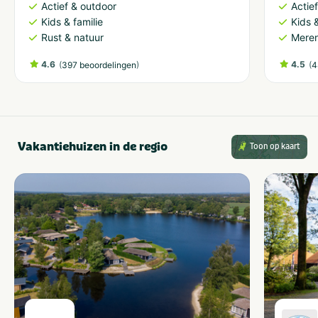
Actief & outdoor
Actie
Kids & familie
Kids &
Rust & natuur
Meren
4.6
(
)
4.5
(
397 beoordelingen
4
Vakantiehuizen in de regio
Toon op kaart