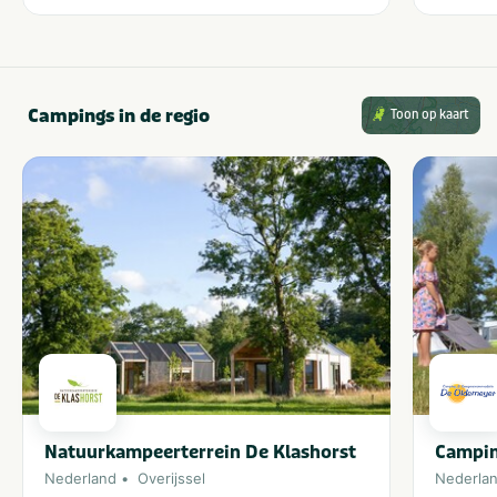
Campings in de regio
Toon op kaart
Natuurkampeerterrein De Klashorst
Campin
Nederland
Overijssel
Nederla