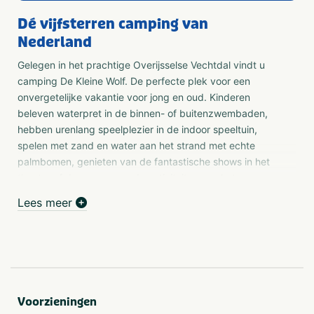
Dé vijfsterren camping van
Nederland
Gelegen in het prachtige Overijsselse Vechtdal vindt u
camping De Kleine Wolf. De perfecte plek voor een
onvergetelijke vakantie voor jong en oud. Kinderen
beleven waterpret in de binnen- of buitenzwembaden,
hebben urenlang speelplezier in de indoor speeltuin,
spelen met zand en water aan het strand met echte
palmbomen, genieten van de fantastische shows in het
theater of doen mee aan de activiteiten van het
dolenthousiaste animatieteam.
Lees meer
De Kleine Wolf in Ommen is een plek waar jong en oud
het hele jaar door genieten. Deze award-winnende
camping biedt alles voor een onvergetelijke vakantie:
Binnen- en buitenzwembad
met diverse glijbanen
en peuterbadjes.
Voorzieningen