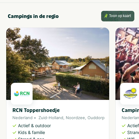
Campings in de regio
Toon op kaart
RCN Toppershoedje
Campin
Nederland
Zuid-Holland
,
Noordzee
,
Ouddorp
Nederla
Actief & outdoor
Actie
Kids & familie
Stran