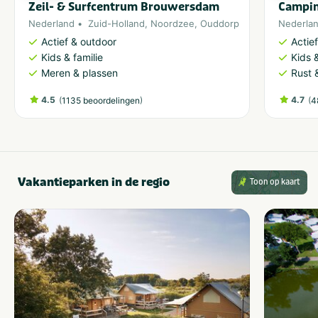
Zeil- & Surfcentrum Brouwersdam
Campin
Nederland
Zuid-Holland
,
Noordzee
,
Ouddorp
Nederla
Actief & outdoor
Actie
Kids & familie
Kids &
Meren & plassen
Rust 
4.5
(
)
4.7
(
1135 beoordelingen
4
Vakantieparken in de regio
Toon op kaart