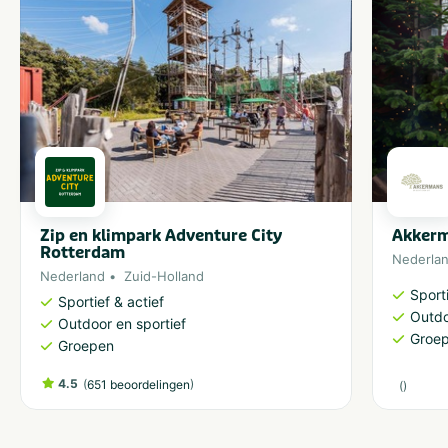
Zip en klimpark Adventure City
Akker
Rotterdam
Nederla
Nederland
Zuid-Holland
Sporti
Sportief & actief
Outdo
Outdoor en sportief
Groe
Groepen
4.5
(
)
651 beoordelingen
(
)