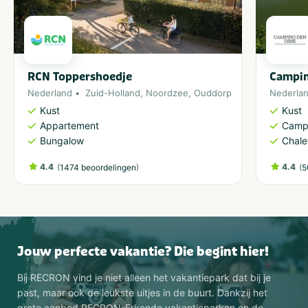
RCN Toppershoedje
Campin
Nederland
Zuid-Holland
,
Noordzee
,
Ouddorp
Nederla
Kust
Kust
Appartement
Camp
Bungalow
Chale
4.4
(
)
4.4
(
1474 beoordelingen
5
Jouw perfecte vakantie? Die begint hier!
Bij RECRON vind je niet alleen het vakantiepark dat bij je
past, maar ook de leukste uitjes in de buurt. Dankzij het
grote aanbod RECRON-Erkende vakantieparken en de