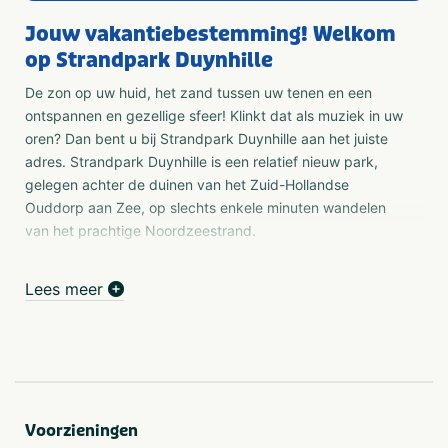
Jouw vakantiebestemming! Welkom
op Strandpark Duynhille
De zon op uw huid, het zand tussen uw tenen en een
ontspannen en gezellige sfeer! Klinkt dat als muziek in uw
oren? Dan bent u bij Strandpark Duynhille aan het juiste
adres. Strandpark Duynhille is een relatief nieuw park,
gelegen achter de duinen van het Zuid-Hollandse
Ouddorp aan Zee, op slechts enkele minuten wandelen
van het prachtige Noordzeestrand.
Luxe vakantiebungalows
Lees meer
Op het vakantiepark vindt u vrijstaande, luxe bungalows
die van alle gemakken voorzien zijn en u voldoende
privacy bieden tijdens uw vakantie.
Luxe duinvilla's met unieke ligging
Vlakbij badplaats Ouddorp
Op slechts 15 minuten lopen vanaf het strand
Voorzieningen