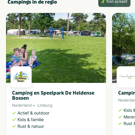
Campings in de regio
Toon op kaart
Camping en Speelpark De Heldense
Campin
Bossen
Nederla
Nederland
Limburg
Kids &
Actief & outdoor
Meren
Kids & familie
Rust 
Rust & natuur