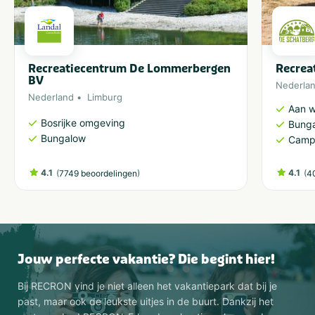
Recreatiecentrum De Lommerbergen
Recrea
BV
Nederla
Nederland
Limburg
Aan w
Bosrijke omgeving
Bung
Bungalow
Camp
4.1
(
)
4.1
(
7749 beoordelingen
4
Jouw perfecte vakantie? Die begint hier!
Bij RECRON vind je niet alleen het vakantiepark dat bij je
past, maar ook de leukste uitjes in de buurt. Dankzij het