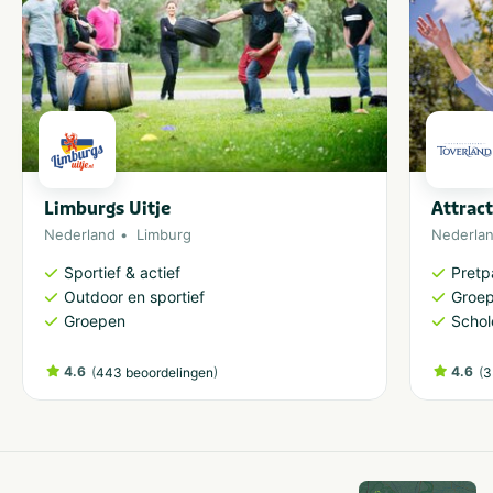
Limburgs Uitje
Attrac
Nederland
Limburg
Nederla
Sportief & actief
Pretp
Outdoor en sportief
Groe
Groepen
Schol
4.6
(
)
4.6
(
443 beoordelingen
3