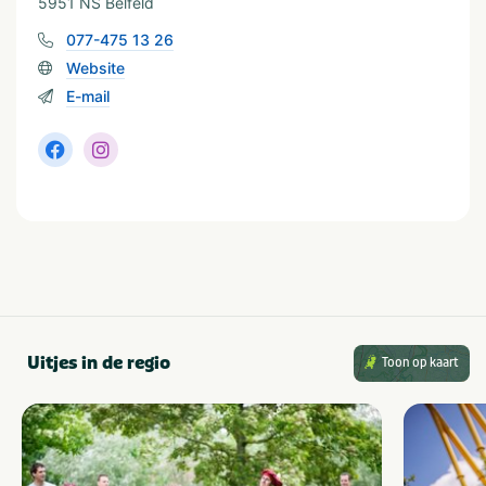
5951 NS Belfeld
In de buurt
077-475 13 26
Fietsroutes
Restaurants
Website
E-mail
Provincie(s) en streek
Limburg
Uitjes in de regio
Toon op kaart