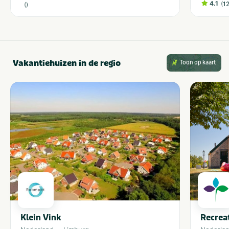
4.1
(
1
(
)
Vakantiehuizen in de regio
Toon op kaart
Klein Vink
Recrea