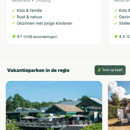
Nederland
Limburg
Nederla
Kids & familie
Kids &
Rust & natuur
Gezin
Gezinnen met jonge kinderen
Stell
4.1
(
)
4.3
(
5168 beoordelingen
5
Vakantieparken in de regio
Toon op kaart