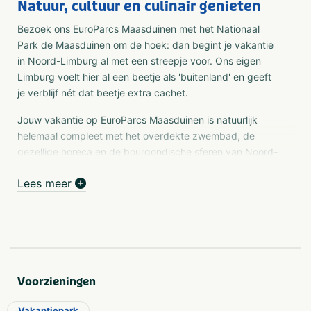
Natuur, cultuur en culinair genieten
Bezoek ons EuroParcs Maasduinen met het Nationaal
Park de Maasduinen om de hoek: dan begint je vakantie
in Noord-Limburg al met een streepje voor. Ons eigen
Limburg voelt hier al een beetje als 'buitenland' en geeft
je verblijf nét dat beetje extra cachet.
Jouw vakantie op EuroParcs Maasduinen is natuurlijk
helemaal compleet met het overdekte zwembad, de
gezellige horeca en de bourgondische sferen van Noord-
Limburg. Of kom zo vaak je wilt naar je eigen
Lees meer
vakantiewoning op ons park.
We verwelkomen je graag in onze lobby.
Faciliteiten
De uitgebreide faciliteiten op EuroParcs Maasduinen
Voorzieningen
maken je vakantie nog leuker, gezelliger, relaxed en zo
luxe als jezelf wil. Bij elk type weer kun je een heerlijke
Vakantiepark