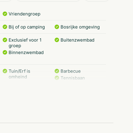
Vriendengroep
Bij of op camping
Bosrijke omgeving
Exclusief voor 1
Buitenzwembad
groep
Binnenzwembad
Tuin/Erf is
Barbecue
omheind
Tennisbaan
Speelveld
Voetbalveld
Villa
Bungalow
Groepsaccommodatie