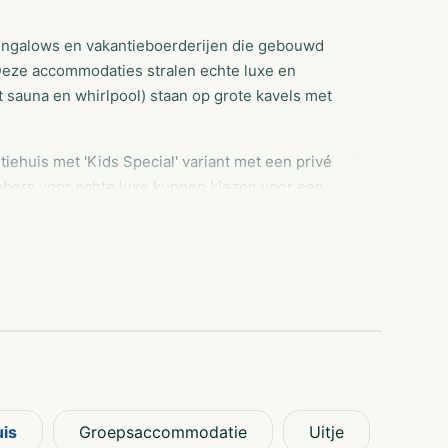
bungalows en vakantieboerderijen die gebouwd
 Deze accommodaties stralen echte luxe en
 sauna en whirlpool) staan op grote kavels met
iehuis met 'Kids Special' variant met een privé
ebbers voor echte luxe kunnen kiezen voor een
n Sauna en Whirlpool. Keuze genoeg!
uis
Groepsaccommodatie
Uitje