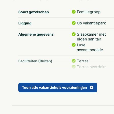
Familiegroep
Soort gezelschap
Op vakantiepark
Ligging
Slaapkamer met
Algemene gegevens
eigen sanitair
Luxe
accommodatie
Terras
Faciliteiten (Buiten)
Terras overdekt
Vakantiehuis
Type verblijf
Toon alle vakantiehuis voorzieningen
Vakantiepark
Limburg
Provincie(s) en streek
Kids & familie
Thema