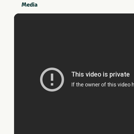
Media
Gezinnen met
Aanbevolen voor
jonge kinderen
Stellen
Zwembad (binnen)
Faciliteiten
Zwembad (buiten)
Balkon en/of terras
Sauna
Parkeren gratis
Wellness
Attractiepark
In de buurt
Dierentuin
Fietsroutes
Visvijver
Watersport