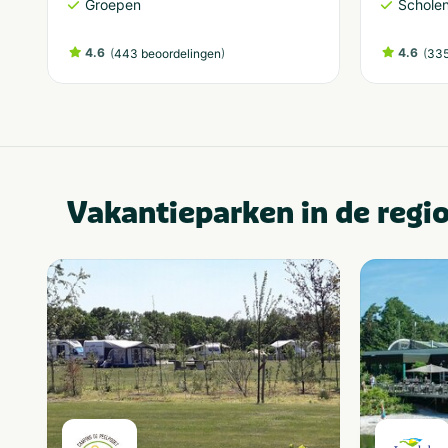
Groepen
Schole
4.6
(
)
4.6
(
443 beoordelingen
335
Vakantieparken in de regi