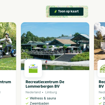
Toon op kaart
entrum
Recreatiecentrum De
Rec
Lommerbergen BV
BV
d
Nederland
Limburg
Ned
Wellness & sauna
S
Zwembaden