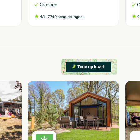
Groepen
O
4.1
(
)
4
7749 beoordelingen
Toon op kaart