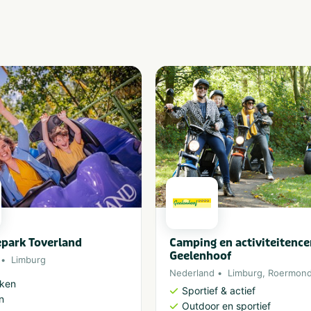
epark Toverland
Camping en activiteitenc
Geelenhoof
Limburg
Nederland
Limburg
,
Roermon
rken
Sportief & actief
n
Outdoor en sportief