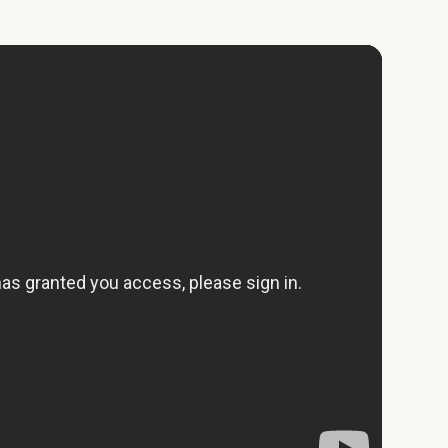
Groepen/familiekamers
Luxe
Huisdieren
Wellness
Bubbelbad
Bowlingbaan
Wifi/draadloos
Restaurant
internet
Kamers begane
Wifi / draadloos
grond
internet (gratis)
Tennisbaan
Fietsverhuur
Met zwembad
Restaurants
Watersport
voorzieningen
Shoppen
Musea en kastelen
Wandelroutes