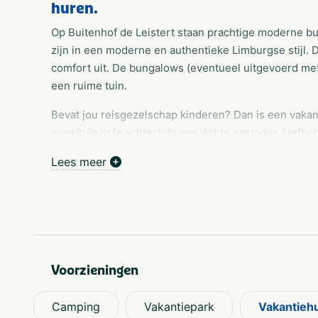
huren
.
Op Buitenhof de Leistert staan prachtige moderne 
zijn in een moderne en authentieke Limburgse stijl.
comfort uit. De bungalows (eventueel uitgevoerd met
een ruime tuin.
Bevat jou reisgezelschap kinderen? Dan is een vakant
speeltuin in je achtertuin een échte aanrader. Liefh
luxe of de VIP uitvoering, beiden uitgevoerd met ee
Lees meer
Voorzieningen
Camping
Vakantiepark
Vakantieh