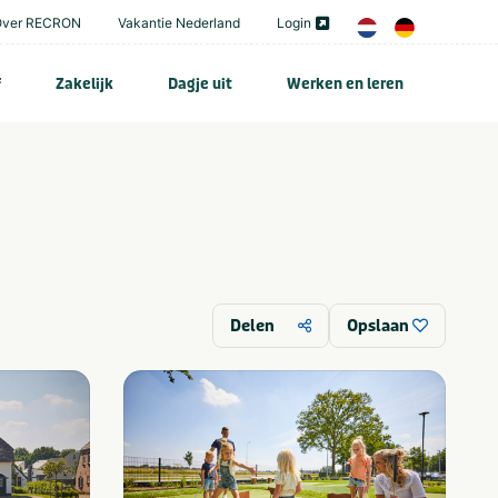
Over RECRON
Vakantie Nederland
Login
f
Zakelijk
Dagje uit
Werken en leren
Delen
Opslaan