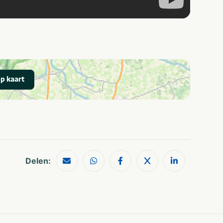
p kaart
Delen: