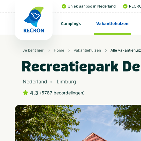
Uniek aanbod in Nederland
RECRO
Campings
Vakantiehuizen
Je bent hier:
Home
Vakantiehuizen
Alle vakantiehui
Recreatiepark De 
Nederland
Limburg
4.3
(
5787 beoordelingen
)