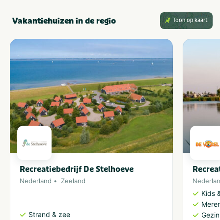
Vakantiehuizen in de regio
Toon op kaart
Recreatiebedrijf De Stelhoeve
Recrea
Nederland
Zeeland
Nederla
Kids &
Meren
Strand & zee
Gezin