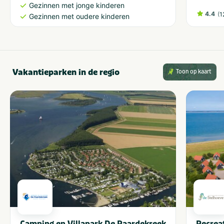
Gezinnen met jonge kinderen
4.4
(
1
Gezinnen met oudere kinderen
Vakantieparken in de regio
Toon op kaart
Camping en Villapark De Paardekreek
Recrea