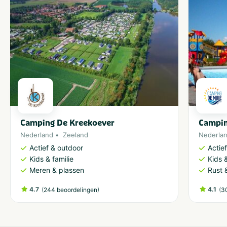
Camping De Kreekoever
Campin
Nederland
Zeeland
Nederla
Actief & outdoor
Actie
Kids & familie
Kids &
Meren & plassen
Rust 
4.7
(
)
4.1
(
244 beoordelingen
3