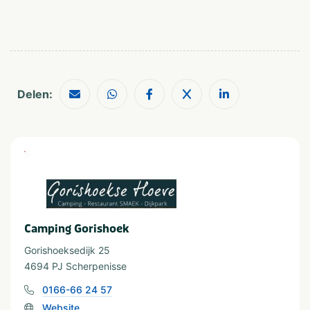
Shoppen
Watersport voorzieningen
Geschikt voor
Geschikt voor kinderen
Rolstoeltoegang
Geschikt voor alle
Huisdiervriendelijk
leeftijden
Delen:
Stellen
Camping Gorishoek
Gorishoeksedijk 25
4694 PJ Scherpenisse
0166-66 24 57
Website