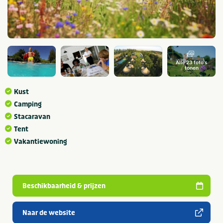
Alle 23 foto's
tonen
Kust
Camping
Stacaravan
Tent
Vakantiewoning
Beschikbaarheid & prijzen
Naar de website