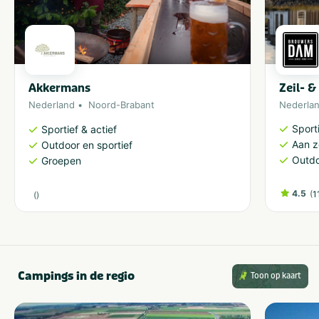
Akkermans
Zeil- 
Nederland
Noord-Brabant
Nederla
Sporti
Sportief & actief
Aan 
Outdoor en sportief
Outdo
Groepen
4.5
(
1
(
)
Campings in de regio
Toon op kaart