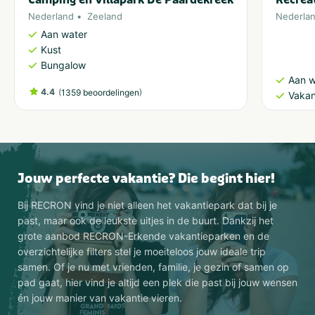
Nederland
Zeeland
Nederla
Aan water
Kust
Bungalow
Aan w
4.4
(
)
1359 beoordelingen
Vakan
Jouw perfecte vakantie? Die begint hier!
Bij RECRON vind je niet alleen het vakantiepark dat bij je
past, maar ook de leukste uitjes in de buurt. Dankzij het
grote aanbod RECRON-Erkende vakantieparken en de
overzichtelijke filters stel je moeiteloos jouw ideale trip
samen. Of je nu met vrienden, familie, je gezin of samen op
pad gaat, hier vind je altijd een plek die past bij jouw wensen
én jouw manier van vakantie vieren.