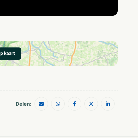
p kaart
Delen: