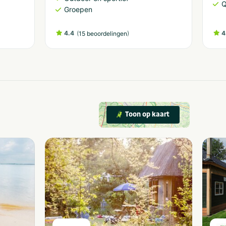
Q
Groepen
4.4
(
)
4
15 beoordelingen
Toon op kaart