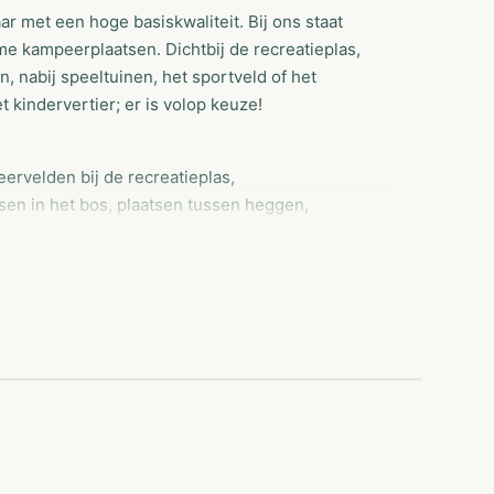
r met een hoge basiskwaliteit. Bij ons staat
e kampeerplaatsen. Dichtbij de recreatieplas,
, nabij speeltuinen, het sportveld of het
 kindervertier; er is volop keuze!
ervelden bij de recreatieplas,
en in het bos, plaatsen tussen heggen,
; kortom er is voor elk wat wils. Met uw
 geven. De verdeling van de kampeervelden
e campingleven, maar u heeft geen eigen
eft diverse mooie verhuurmogelijkheden voor
nd is een absolute topper! Kinderen beleven