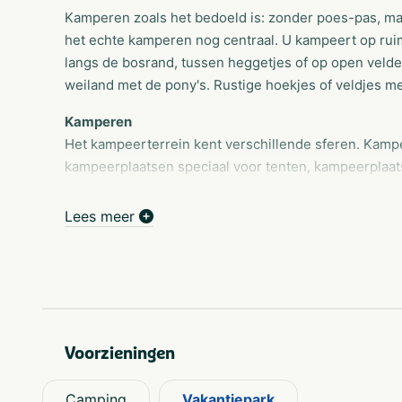
Kamperen zoals het bedoeld is: zonder poes-pas, maa
het echte kamperen nog centraal. U kampeert op ruim
langs de bosrand, tussen heggetjes of op open velden
weiland met de pony's. Rustige hoekjes of veldjes met
Kamperen
Het kampeerterrein kent verschillende sferen. Kampe
kampeerplaatsen speciaal voor tenten, kampeerplaats
kampeervelden meer geschikt voor ouderen / kinderen
boeking proberen we daar maximaal invulling aan te
Lees meer
over het gehele terrein waarborgt rust en privacy.
Accommodaties
Wilt u lekker even weg en genieten van het heerlijk
kampeermiddel? Camping de Vledders in Drenthe he
zowel kleine als grote gezelschappen!
Voorzieningen
Natuur- en recreatieplas
De grote recreatieplas (ca. 30.000 m2) met zandstra
Camping
Vakantiepark