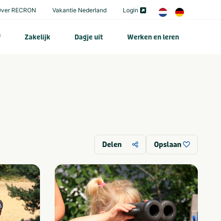
Over RECRON
Vakantie Nederland
Login
f
Zakelijk
Dagje uit
Werken en leren
Delen
Opslaan