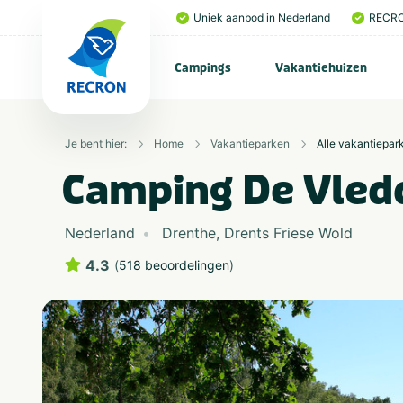
Uniek aanbod in Nederland
RECRO
Campings
Vakantiehuizen
Je bent hier:
Home
Vakantieparken
Alle vakantiepar
Camping De Vled
Nederland
Drenthe
,
Drents Friese Wold
4.3
(
518 beoordelingen
)