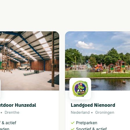
tdoor Hunzedal
Landgoed Nienoord
Drenthe
Nederland
Groningen
 & actief
Pretparken
aden
Sportief & actief