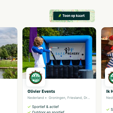
Toon op kaart
Olivier Events
Ik 
Nederland
Groningen
,
Friesland
,
Drenthe
,
Overijsse
Ned
Sportief & actief
S
Outdoor en sportief