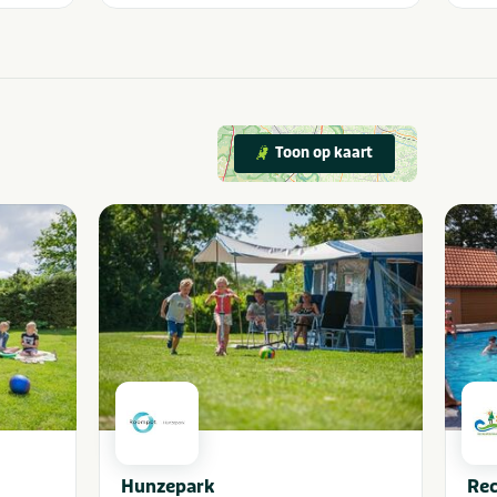
Toon op kaart
Hunzepark
Rec