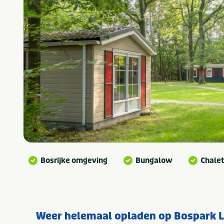
Bosrijke omgeving
Bungalow
Chale
Weer helemaal opladen op Bospark 