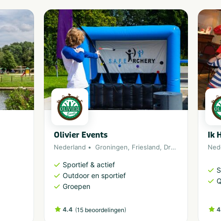
Olivier Events
Ik 
Nederland
Groningen
,
Friesland
,
Drenthe
,
Overijsse
Ned
Sportief & actief
S
Outdoor en sportief
Q
Groepen
4.4
(
)
4
15 beoordelingen