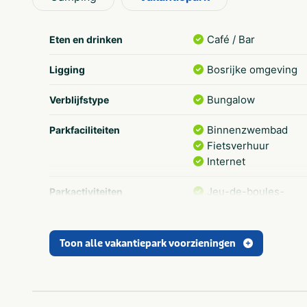
Café / Bar
Eten en drinken
Bosrijke omgeving
Ligging
Bungalow
Verblijfstype
Binnenzwembad
Parkfaciliteiten
Fietsverhuur
Internet
Jeu-de-boules-
Parkactiviteiten
baan
Midgetgolfbaan
Toon alle vakantiepark voorzieningen
Animatieprogramma
Speciaal voor kinderen
Drenthe
Provincie(s) en streek