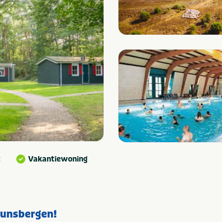
t
Vakantiewoning
Lunsbergen!