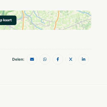
Golfbaan
Wandelroutes
Restaurants
Musea en kastelen
Shoppen
p kaart
Geschikt voor alle
Huisdiervriendelijk
leeftijden
Stellen
Rolstoeltoegang
Delen: