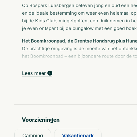
Op Bospark Lunsbergen beleven jong en oud een heerli
en de ideale bestemming om weer even helemaal op 
bij de Kids Club, midgetgolfen, een duik nemen in h
je even ontspant bij de bungalow met een goed boek
Het Boomkroonpad, de Drentse Hondsrug plus Hu
De prachtige omgeving is de moeite van het ontdekk
het Boomkroonpad – een bijzondere route door de top
over de omgeving. Of huur een mountainbike en rijd 
Drentse Hondsrug. Cultuurliefhebbers kunnen in de 
Lees meer
andere het Hunebedcentrum en het Drents Museum 
Voorzieningen
Camping
Vakantiepark