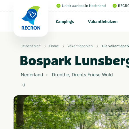
Uniek aanbod in Nederland
RECRO
Campings
Vakantiehuizen
Je bent hier:
Home
Vakantieparken
Alle vakantiepar
Bospark Lunsber
Nederland
Drenthe
,
Drents Friese Wold
(
)