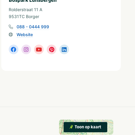
Bospark Lunsbergen
Rolderstraat 11 A
9531TC Borger
088 - 0444 999
Website
Toon op kaart