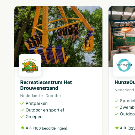
Recreatiecentrum Het
HunzeOu
Drouwenerzand
Nederland
Nederland
Drenthe
Sportief
Pretparken
Zwemb
Outdoor en sportief
Outdoor
Groepen
4.3
(
)
4.0
(
100 beoordelingen
325