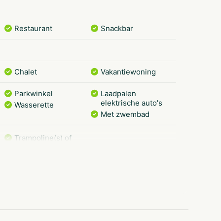
Restaurant
Snackbar
Chalet
Vakantiewoning
Parkwinkel
Laadpalen
elektrische auto's
Wasserette
Met zwembad
Trampoline(s) of
springkussen(s)
Voetbalveld
Kinderbad
Drents Friese Wold