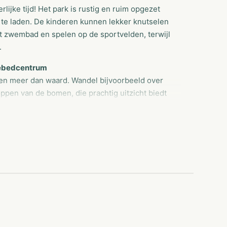
jke tijd! Het park is rustig en ruim opgezet
te laden. De kinderen kunnen lekker knutselen
et zwembad en spelen op de sportvelden, terwijl
.
nebedcentrum
en meer dan waard. Wandel bijvoorbeeld over
pen van de bomen, die prachtig uitzicht biedt
een avontuurlijke route door het gebied De
buurt ook leuke uitstapjes maken naar onder
in Assen.