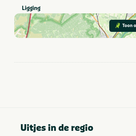
Attractiepark
In de buurt
Ligging
Dierentuin
Fietsroutes
Toon o
Geschikt voor
Geschikt voor
kinderen
Uitjes in de regio