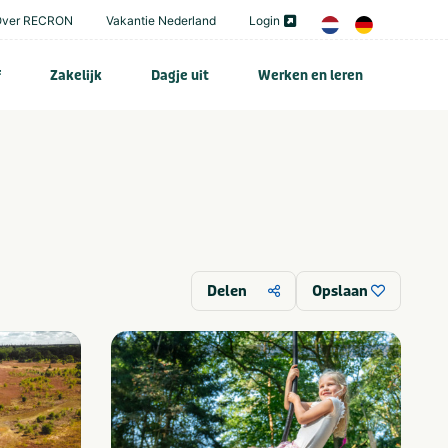
Over RECRON
Vakantie Nederland
Login
f
Zakelijk
Dagje uit
Werken en leren
Delen
Opslaan