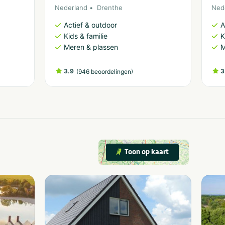
Nederland
Drenthe
Ned
Actief & outdoor
A
Kids & familie
K
Meren & plassen
M
3.9
(
)
3
946 beoordelingen
Toon op kaart