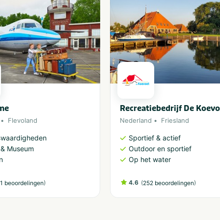
me
Recreatiebedrijf De Koevo
Flevoland
Nederland
Friesland
swaardigheden
Sportief & actief
r & Museum
Outdoor en sportief
n
Op het water
)
4.6
(
)
1 beoordelingen
252 beoordelingen