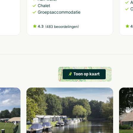
A
Chalet
C
Groepsaccommodatie
4.3
(
)
4
483 beoordelingen
Toon op kaart