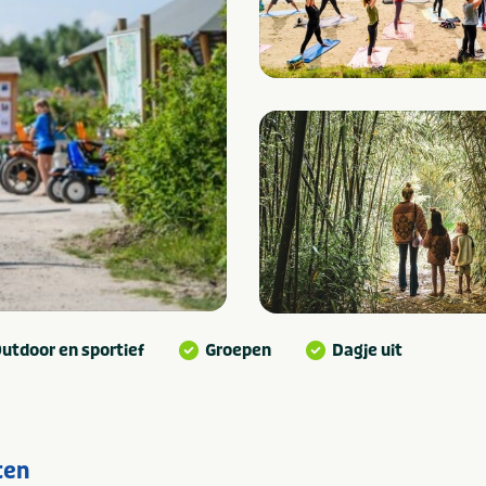
utdoor en sportief
Groepen
Dagje uit
ten