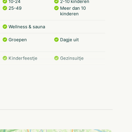
10-24
2-10 kinderen
25-49
Meer dan 10
kinderen
Wellness & sauna
Groepen
Dagje uit
Kinderfeestje
Gezinsuitje
Kano
Suppen