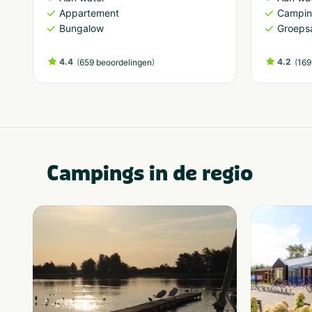
Appartement
Campi
Bungalow
Groeps
4.4
(
)
4.2
(
659 beoordelingen
169
Campings in de regio