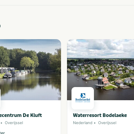
o
ecentrum De Kluft
Waterresort Bodelaeke
Overijssel
Nederland
Overijssel
ter