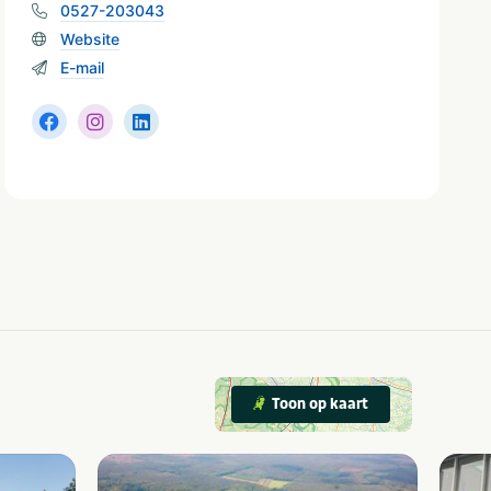
0527-203043
Website
E-mail
Toon op kaart