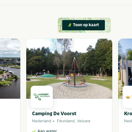
Toon op kaart
Camping De Voorst
Kro
Nederland
Flevoland
,
Veluwe
Ned
Aan water