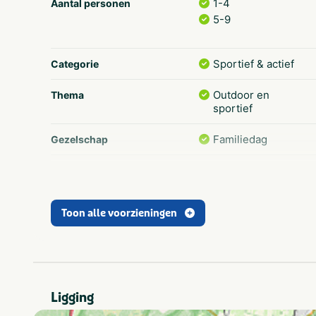
1-4
Aantal personen
5-9
Sportief & actief
Categorie
Outdoor en
Thema
sportief
Familiedag
Gezelschap
Outdoor
Type
Survival
Activiteiten
Toon alle voorzieningen
Speeltuin
Nee
VeBON gecertificeerd
Flevoland
Provincie(s) en streek
Ligging