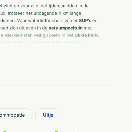
viteiten voor alle leeftijden, midden in de
ux, trotseer het uitdagende 4 km lange
duinen. Voor waterliefhebbers zijn er
SUP's
en
nen zich uitleven in de
natuurspeeltuin
met
 de allerkleinsten veilig spelen in het
Ukkie Park
.
trand
,
fiets
- en
mountainbikeverhuur
en
ommodatie
Uitje