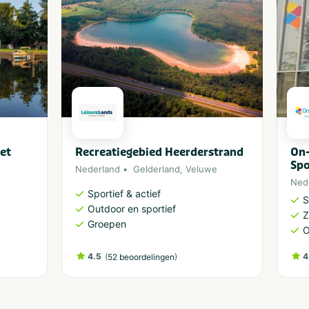
et
Recreatiegebied Heerderstrand
On
Sp
Nederland
Gelderland
,
Veluwe
Ned
Sportief & actief
S
Outdoor en sportief
Groepen
O
4.5
(
)
4
52 beoordelingen