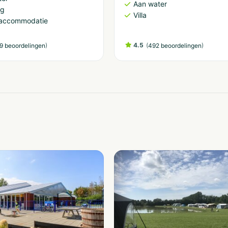
Aan water
ng
Villa
accommodatie
)
4.5
(
)
9 beoordelingen
492 beoordelingen