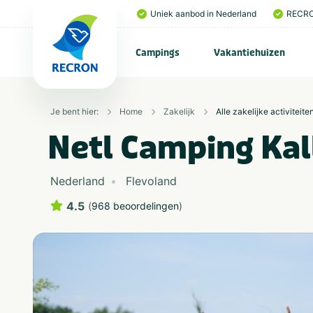
Uniek aanbod in Nederland
RECRO
Campings
Vakantiehuizen
Je bent hier:
Home
Zakelijk
Alle zakelijke activiteite
Netl Camping Ka
Nederland
Flevoland
4.5
(
968 beoordelingen
)