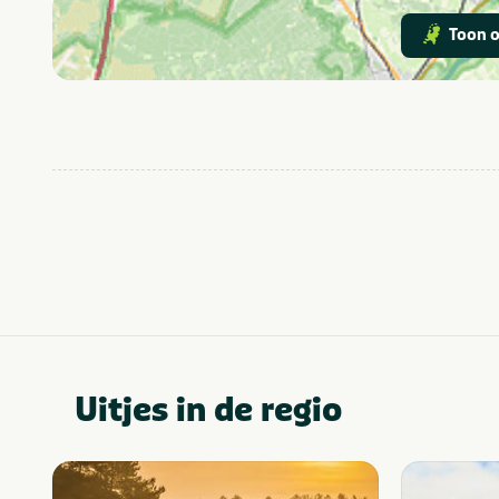
Toon o
Uitjes in de regio