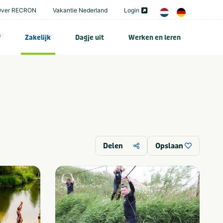
Over RECRON
Vakantie Nederland
Login
f
Zakelijk
Dagje uit
Werken en leren
Delen
Opslaan