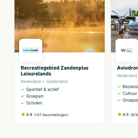
Recreatiegebied Zandenplas
Aviodro
Leisurelands
Nederland
Nederland
Gelderland
Bezien
Sportief & actief
Cultuu
Groepen
Groepe
Scholen
4.6
(
)
4.5
(
147 beoordelingen
874