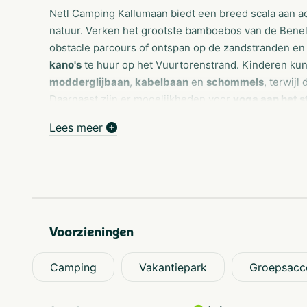
Netl Camping Kallumaan biedt een breed scala aan acti
natuur. Verken het grootste bamboebos van de Benel
obstacle parcours of ontspan op de zandstranden en 
kano's
te huur op het Vuurtorenstrand. Kinderen kun
modderglijbaan
,
kabelbaan
en
schommels
, terwijl
Daarnaast zijn er mogelijkheden voor
yoga aan het s
ontspanning in de
hottub of Kuuma sauna
.
Lees meer
Voorzieningen
Camping
Vakantiepark
Groepsacc