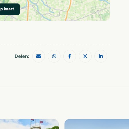
p kaart
Delen: