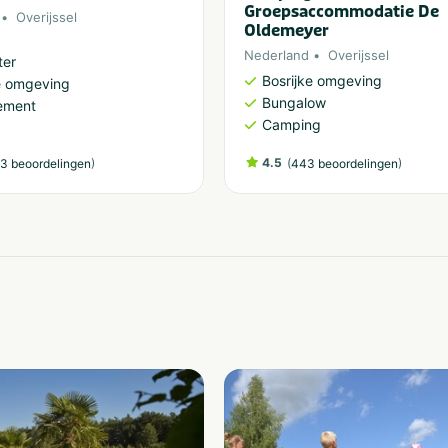
Groepsaccommodatie De
Overijssel
Oldemeyer
Nederland
Overijssel
ter
Bosrijke omgeving
e omgeving
Bungalow
ement
Camping
)
4.5
(
)
3 beoordelingen
443 beoordelingen