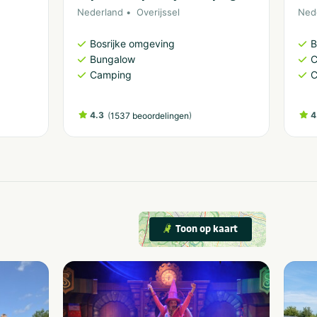
Nederland
Overijssel
Ned
Bosrijke omgeving
B
Bungalow
C
Camping
C
4.3
(
)
4
1537 beoordelingen
Toon op kaart