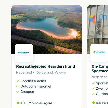
Recreatiegebied Heerderstrand
On-Cam
Sportac
Nederland
Gelderland
,
Veluwe
Nederland
Sportief & actief
Sportief
Outdoor en sportief
Zwemb
Groepen
Outdoor
4.5
(
)
4.4
(
52 beoordelingen
324