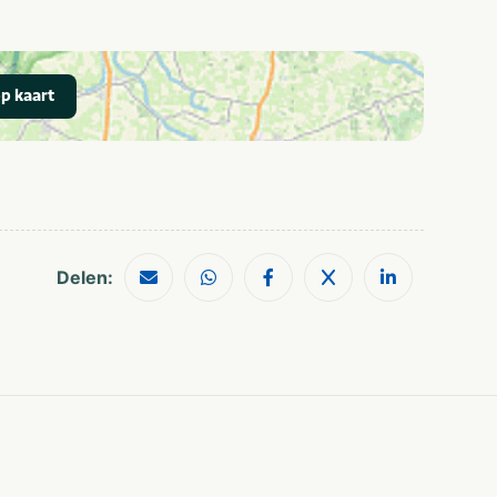
p kaart
Delen: