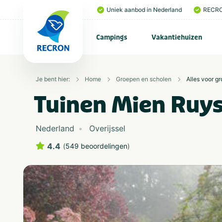
Uniek aanbod in Nederland
RECRO
Campings
Vakantiehuizen
Je bent hier:
Home
Groepen en scholen
Alles voor g
Tuinen Mien Ruy
Nederland
Overijssel
4.4
(
549 beoordelingen
)