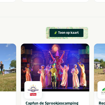
Toon op kaart
Capfun de Sprookjescamping
Rec