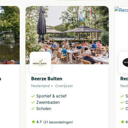
n
Beerze Bulten
Rec
Nederland
Overijssel
Ned
Sportief & actief
S
Zwembaden
C
Scholen
O
4.7
(
)
4
31 beoordelingen