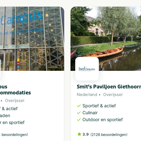
pus
Smit's Paviljoen Giethoor
commodaties
Nederland
Overijssel
Overijssel
Sportief & actief
 & actief
Culinair
aden
Outdoor en sportief
 en sportief
)
3.9
(
)
 beoordelingen
2126 beoordelingen