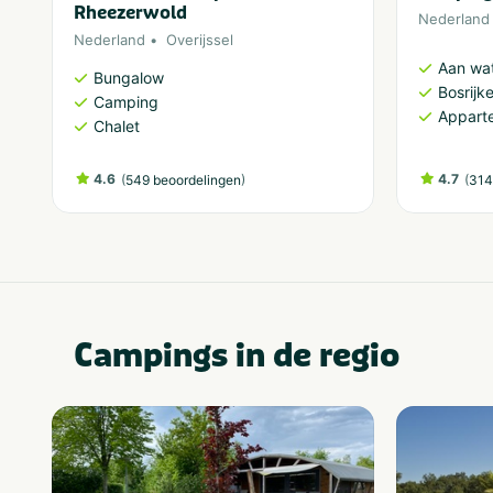
Rheezerwold
Nederland
Nederland
Overijssel
Aan wa
Bungalow
Bosrijk
Camping
Appart
Chalet
4.6
(
)
4.7
(
549 beoordelingen
314
Campings in de regio