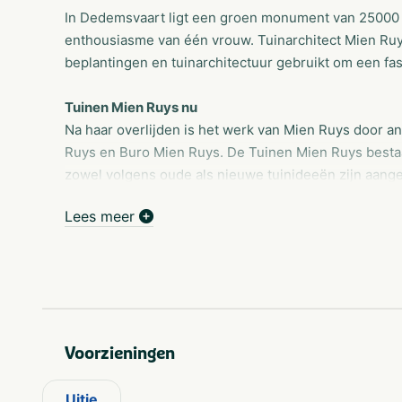
In Dedemsvaart ligt een groen monument van 25000 m2
enthousiasme van één vrouw. Tuinarchitect Mien Ruys
beplantingen en tuinarchitectuur gebruikt om een fa
Tuinen Mien Ruys nu
Na haar overlijden is het werk van Mien Ruys door 
Ruys en Buro Mien Ruys. De Tuinen Mien Ruys bestaan
zowel volgens oude als nieuwe tuinideeën zijn aang
plantencombinaties. Er wordt geëxperimenteerd met 
Lees meer
Juist het experimentele karakter van de Tuinen maakt 
geïnteresseerden en vakmensen. De Tuinen Mien Ruy
liefhebbers van tuinieren en tuinarchitectuur. En ee
paar uur in stilte wil genieten...
Deze beroemde tuinen, prachtig gelegen in Dedemsv
andere open tuinen:
Voorzieningen
De drie oudste tuinen zijn sinds oktober 2004 
Uitje