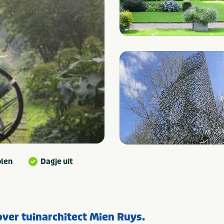
olen
Dagje uit
over tuinarchitect Mien Ruys.