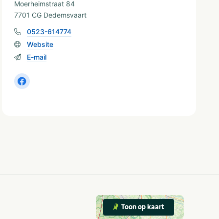
Moerheimstraat 84
7701 CG Dedemsvaart
0523-614774
Website
E-mail
Toon op kaart