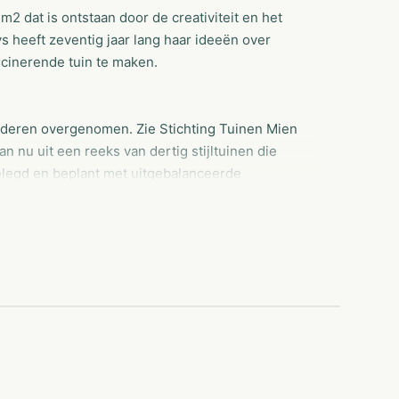
 dat is ontstaan door de creativiteit en het
 heeft zeventig jaar lang haar ideeën over
scinerende tuin te maken.
anderen overgenomen. Zie Stichting Tuinen Mien
 nu uit een reeks van dertig stijltuinen die
elegd en beplant met uitgebalanceerde
nieuwe plantencombinaties en tuinmaterialen.
dat ze zo belangrijk zijn voor
s vormen een bron van inspiratie voor
n oase van rust voor iedereen die gewoon een
aart (Overijssel), onderscheiden zich van
rijksmonument. In 2014 zijn daar opnieuw zes