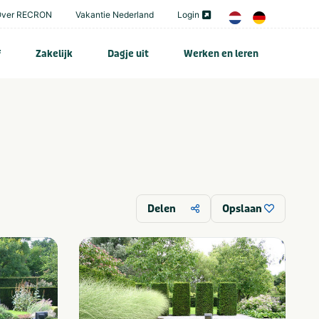
Over RECRON
Vakantie Nederland
Login
f
Zakelijk
Dagje uit
Werken en leren
Delen
Opslaan