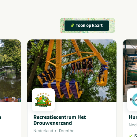
Toon op kaart
n
Recreatiecentrum Het
Hu
Drouwenerzand
Ned
Nederland
Drenthe
S