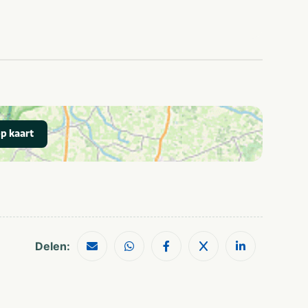
oudere kinderen
Natuur
Stellen
Luxe
Wifi / draadloos
Laadpalen
internet (gratis)
elektrische auto's
Vakantiepark
Villa
p kaart
Golfbaan
Wandelroutes
Restaurants
Musea en kastelen
Shoppen
Delen: