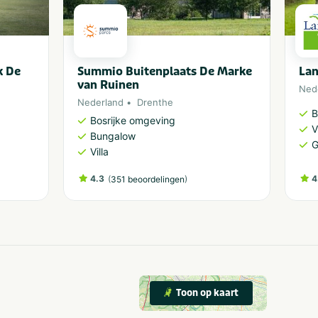
k De
Summio Buitenplaats De Marke
Lan
van Ruinen
Ned
Nederland
Drenthe
B
Bosrijke omgeving
V
Bungalow
G
Villa
4.3
(
)
4
351 beoordelingen
Toon op kaart