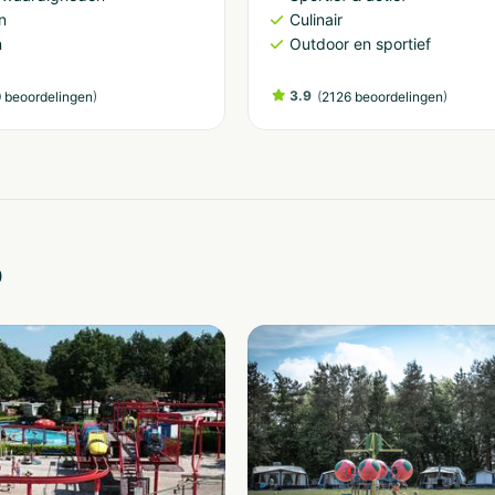
n
Culinair
n
Outdoor en sportief
)
3.9
(
)
 beoordelingen
2126 beoordelingen
o