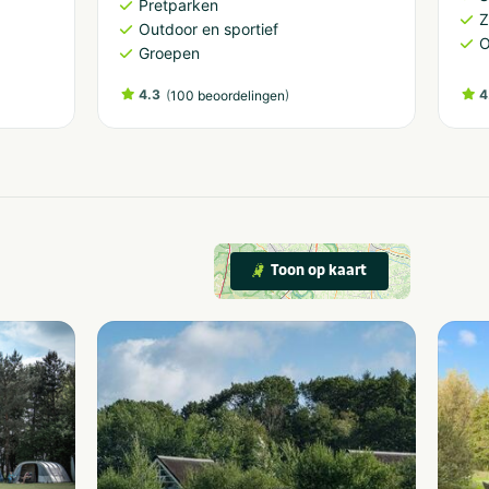
Pretparken
Outdoor en sportief
O
Groepen
4.3
(
)
4
100 beoordelingen
Toon op kaart