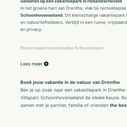
Genieten op een vakantiepark in Hollandscheveld
In het groene hart van Drenthe, vlak bij recreatiepla
Schoonhovenseland
. Dit kleinschalige vakantiepark
en natuurliefhebbers. Verblijf in een ruime, vrijstaa
en privacy.
Direct naast recreatieplas Schoonhoven
Op slechts enkele minuten lopen van je vakantiewoni
je van een ontspannen dag aan het water, met zwemge
Lees meer
speeltoestellen. Ook is er een visvijver waar je o.a.
voor gezinnen én visliefhebbers!
Boek jouw vakantie in de natuur van Drenthe
Ben je op zoek naar een vakantiepark in Drenthe
De perfecte uitvalsbasis voor fiets- en wandelroute
Villaparc Schoonhovenseland de ideale keuze. Ko
Drenthe staat bekend als dé fietsprovincie van Nede
samen met je partner, familie of vrienden
the bes
fietspaden. Vanuit het park ontdek je de natuur van 
dorpjes. Fiets of wandel direct de natuur in en ervaar