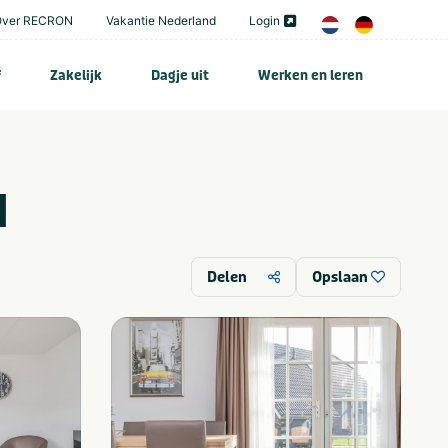
Over RECRON
Vakantie Nederland
Login
f
Zakelijk
Dagje uit
Werken en leren
d
Delen
Opslaan