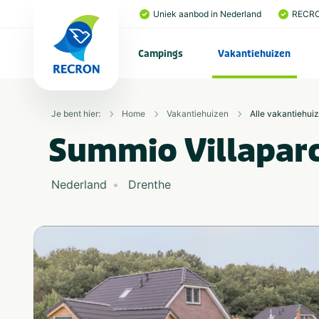
Uniek aanbod in Nederland
RECRO
Campings
Vakantiehuizen
Je bent hier:
Home
Vakantiehuizen
Alle vakantiehui
Summio Villapar
Nederland
Drenthe