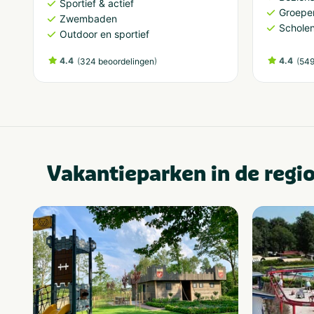
Sportief & actief
Groepe
Zwembaden
Schole
Outdoor en sportief
4.4
(
)
4.4
(
324 beoordelingen
549
Vakantieparken in de regi