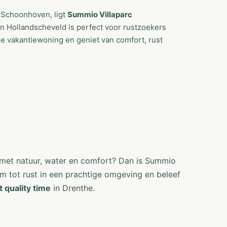
s Schoonhoven, ligt
Summio Villaparc
 in Hollandscheveld is perfect voor rustzoekers
nde vakantiewoning en geniet van comfort, rust
ng ligt
recreatieplas Schoonhoven
. Hier geniet
deeltes, een kindvriendelijk strand en
 snoek, brasem en karper kunt vangen. Ideaal
 met natuur, water en comfort? Dan is Summio
s
m tot rust in een prachtige omgeving en beleef
rland met meer dan 2.000 kilometer aan
t quality time
in Drenthe.
Drenthe: bossen, heidevelden en pittoreske
 de rust van dit bijzondere landschap.