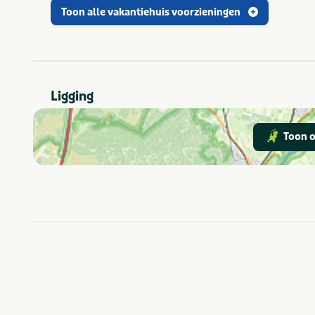
jonge kinderen
Toon alle vakantiehuis voorzieningen
Parkeren gratis
Faciliteiten
Wifi/draadloos
internet
Ligging
Vakantiehuis
Type verblijf
Toon o
Attractiepark
In de buurt
Dierentuin
Fietsroutes