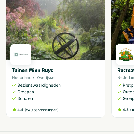
Watersport
Waterrecreatie
Bootverhuur
Tuinen Mien Ruys
Recrea
Nederland
Overijssel
Nederla
Bezienswaardigheden
Pretp
Groepen
Outdo
Scholen
Groe
4.4
(
)
4.3
(
549 beoordelingen
1