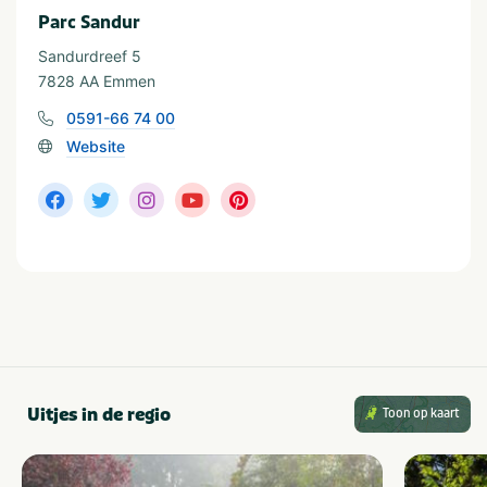
Parc Sandur
Faciliteiten
Sandurdreef 5
Zwembad (binnen)
Wifi / draadloos internet
7828 AA Emmen
(gratis)
Balkon en/of terras
Fietsverhuur
0591-66 74 00
Sauna
Restaurant
Parkeren gratis
Website
Fitness
Wellness
Tennisbaan
Bubbelbad
Met zwembad
Type verblijf
Vakantiehuis
In de buurt
Dierentuin
Restaurants
Uitjes in de regio
Toon op kaart
Fietsroutes
Wandelroutes