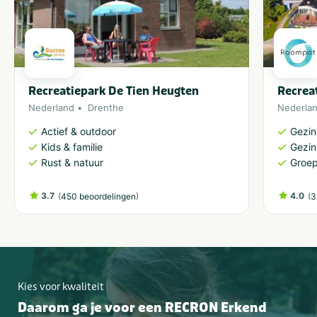
Recreatiepark De Tien Heugten
Recrea
Nederland
Drenthe
Nederla
Actief & outdoor
Gezin
Kids & familie
Gezin
Rust & natuur
Groep
3.7
(
)
4.0
(
450 beoordelingen
3
Kies voor kwaliteit
Daarom ga je voor een RECRON Erkend