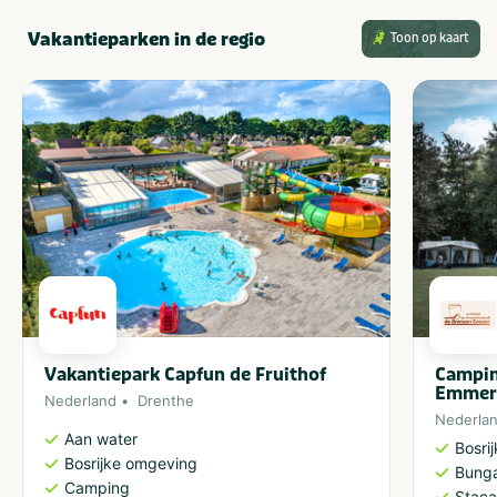
Vakantieparken in de regio
Toon op kaart
Vakantiepark Capfun de Fruithof
Campin
Emme
Nederland
Drenthe
Nederla
Aan water
Bosri
Bosrijke omgeving
Bung
Camping
Staca