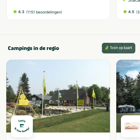
4.3
(
)
4.5
(
1151 beoordelingen
3
Campings in de regio
Toon op kaart