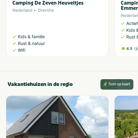
Camping De Zeven Heuveltjes
Campin
Emme
Nederland
Drenthe
Nederla
Actie
Kids &
Kids & familie
Rust 
Rust & natuur
4.5
(
3
Wifi
Vakantiehuizen in de regio
Toon op kaart