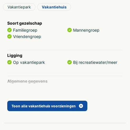
Vakantiepark
Vakantiehuis
Soort gezelschap
Familiegroep
Mannengroep
Vriendengroep
Ligging
Op vakantiepark
Bij recreatiewater/meer
Algemene gegevens
Huisdieren toegestaan
Binnenzwembad
Wifi
Sauna
Toon alle vakantiehuis voorzieningen
Faciliteiten (Binnen)
Bar
Fitnessruimte
Tafeltennistafel