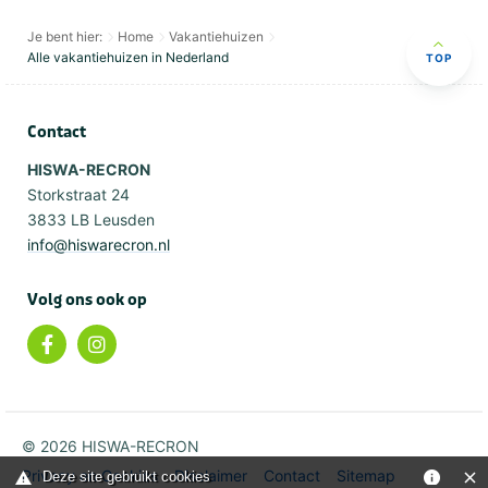
Je bent hier:
Home
Vakantiehuizen
Alle vakantiehuizen in Nederland
TOP
Contact
HISWA-RECRON
Storkstraat 24
3833 LB Leusden
info@hiswarecron.nl
Volg ons ook op
© 2026 HISWA-RECRON
Privacy en Cookies
Disclaimer
Contact
Sitemap
Deze site gebruikt cookies