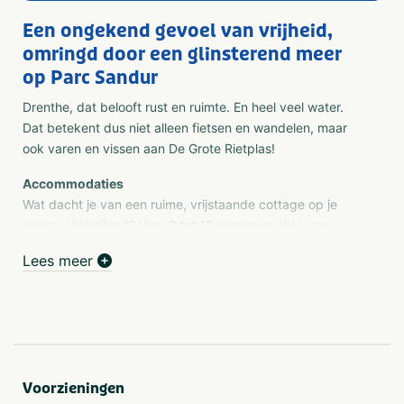
Een ongekend gevoel van vrijheid,
omringd door een glinsterend meer
op Parc Sandur
Drenthe, dat belooft rust en ruimte. En heel veel water.
Dat betekent dus niet alleen fietsen en wandelen, maar
ook varen en vissen aan De Grote Rietplas!
Accommodaties
Wat dacht je van een ruime, vrijstaande cottage op je
eigen schiereiland? Voor 2 tot 12 personen. Kies voor
Comfort, Premium of VIP... of boek een kleurrijke
Lees meer
Kindercottage met eigen speelkamer voor de kinderen!
Voorzieningen