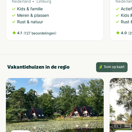
Nederland
Limburg
Nederla
Kids & familie
Actie
Meren & plassen
Kids &
Rust & natuur
Rust 
4.1
(
)
4.0
(
127 beoordelingen
2
Vakantiehuizen in de regio
Toon op kaart