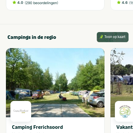
4.0
(
)
4.6
(
290 beoordelingen
1
Campings in de regio
Toon op kaart
Camping Frerichsoord
Vakant