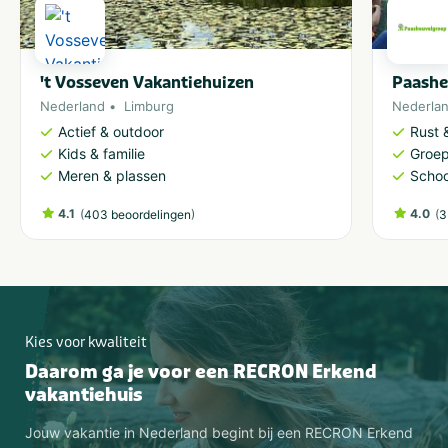
't Vosseven Vakantiehuizen
Paashe
Nederland
Limburg
Nederla
Actief & outdoor
Rust 
Kids & familie
Groep
Meren & plassen
Schoo
4.1
(
)
4.0
(
403 beoordelingen
3
Kies voor kwaliteit
Daarom ga je voor een RECRON Erkend
vakantiehuis
Jouw vakantie in Nederland begint bij een RECRON Erkend