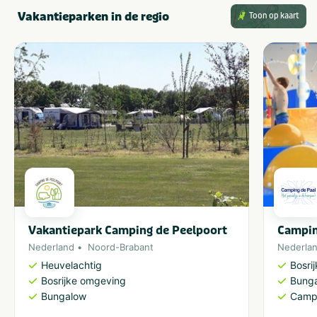
Vakantieparken in de regio
Toon op kaart
Vakantiepark Camping de Peelpoort
Campin
Nederland
Noord-Brabant
Nederla
Heuvelachtig
Bosri
Bosrijke omgeving
Bung
Bungalow
Camp