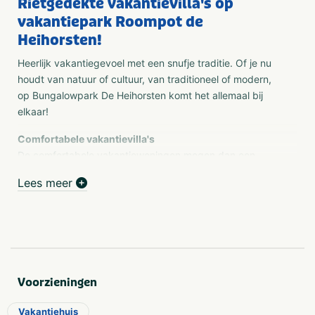
Rietgedekte vakantievilla's op
vakantiepark Roompot de
Heihorsten!
Heerlijk vakantiegevoel met een snufje traditie. Of je nu
houdt van natuur of cultuur, van traditioneel of modern,
op Bungalowpark De Heihorsten komt het allemaal bij
elkaar!
Comfortabele vakantievilla's
De comfortabele vakantiewoningen mogen dan een
historische bouwstijl hebben, ze zijn wel van alle luxe
Lees meer
voorzien. De rietgedekte villa’s hebben een grote tuin met
terras en comfortabel tuinmeubilair. Hier kan je lekker
ontbijten, genieten van het prachtige weer, of een goed
dagje luieren.
Zin om iets actiefs te doen?
Voorzieningen
Geen probleem. Ga op fietstocht door de prachtige
natuurgebieden of neem een duik in het zwembad. De
Vakantiehuis