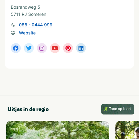
Thema
Bosrandweg 5
Actief & outdoor
Rust & natuur
5711 RJ Someren
Kids & familie
Musea & kastelen
088 - 0444 999
Website
Provincie(s) en streek
Noord-Brabant
Uitjes in de regio
Toon op kaart