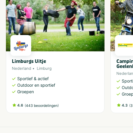
Limburgs Uitje
Campin
Geelen
Nederland
Limburg
Nederla
Sportief & actief
Sporti
Outdoor en sportief
Outdo
Groepen
Groe
4.6
(
)
4.3
(
443 beoordelingen
3