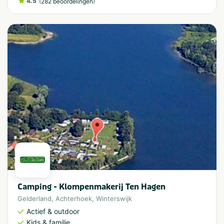
4.5
(
)
282 beoordelingen
Camping - Klompenmakerij Ten Hagen
Gelderland
,
Achterhoek
,
Winterswijk
Actief & outdoor
Kids & familie