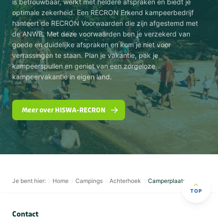
is betrouwbaar, werkt met heldere afspraken en biedt je
optimale zekerheid. Een RECRON Erkend kampeerbedrijf
hanteert de RECRON Voorwaarden die zijn afgestemd met
de ANWB. Met deze voorwaarden ben je verzekerd van
goede en duidelijke afspraken en kom je niet voor
verrassingen te staan. Plan je vakantie, pak je
kampeerspullen en geniet van een zorgeloze
kampeervakantie in eigen land.
Meer over HISWA-RECRON
Je bent hier:
Home
Campings
Achterhoek
Camperplaatsen
TOP
Contact