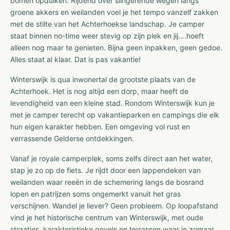
bomen opduiken. Rijdend over slingerende wegen langs
groene akkers en weilanden voel je het tempo vanzelf zakken
met de stilte van het Achterhoekse landschap. Je camper
staat binnen no-time weer stevig op zijn plek en jij….hoeft
alleen nog maar te genieten. Bijna geen inpakken, geen gedoe.
Alles staat al klaar. Dat is pas vakantie!
Winterswijk is qua inwonertal de grootste plaats van de
Achterhoek. Het is nog altijd een dorp, maar heeft de
levendigheid van een kleine stad. Rondom Winterswijk kun je
met je camper terecht op vakantieparken en campings die elk
hun eigen karakter hebben. Een omgeving vol rust en
verrassende Gelderse ontdekkingen.
Vanaf je royale camperplek, soms zelfs direct aan het water,
stap je zo op de fiets. Je rijdt door een lappendeken van
weilanden waar reeën in de schemering langs de bosrand
lopen en patrijzen soms ongemerkt vanuit het gras
verschijnen. Wandel je liever? Geen probleem. Op loopafstand
vind je het historische centrum van Winterswijk, met oude
straatjes, karakteristieke gevels en terrassen waar je zomaar