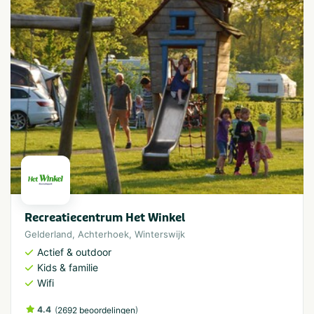
Recreatiecentrum Het Winkel
Gelderland
,
Achterhoek
,
Winterswijk
Actief & outdoor
Kids & familie
Wifi
4.4
(
)
2692 beoordelingen