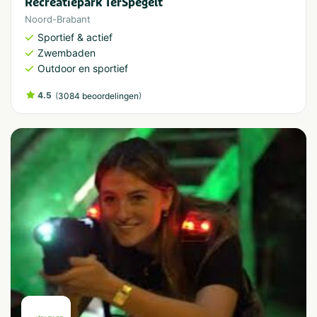
Recreatiepark TerSpegelt
Noord-Brabant
Sportief & actief
Zwembaden
Outdoor en sportief
4.5
(
)
3084 beoordelingen