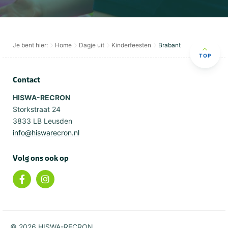
Je bent hier:
Home
Dagje uit
Kinderfeesten
Brabant
TOP
Contact
HISWA-RECRON
Storkstraat 24
3833 LB Leusden
info@hiswarecron.nl
Volg ons ook op
© 2026 HISWA-RECRON