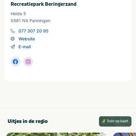
Provincie(s) en streek
Recreatiepark Beringerzand
Limburg
Heide 5
5981 NX Panningen
077 307 20 95
Website
E-mail
Uitjes in de regio
Toon op kaart