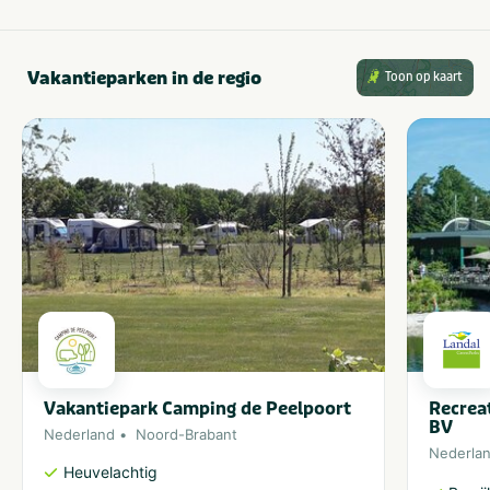
Vakantieparken in de regio
Toon op kaart
Vakantiepark Camping de Peelpoort
Recrea
BV
Nederland
Noord-Brabant
Nederla
Heuvelachtig