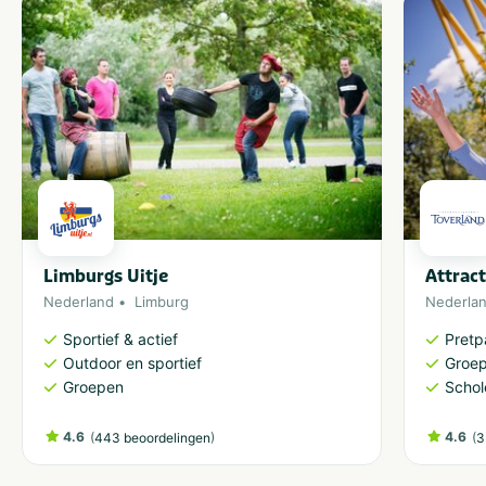
Limburgs Uitje
Attrac
Nederland
Limburg
Nederla
Sportief & actief
Pretp
Outdoor en sportief
Groe
Groepen
Schol
4.6
(
)
4.6
(
443 beoordelingen
3