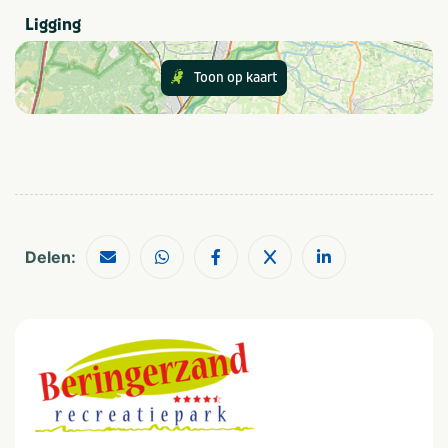
Scholen
Themafeest
Ligging
Zakelijk
Bruiloften
Toon op kaart
Type
Indoor
Overnachtingsmogelijkheid
Activiteiten
Golf
Themafeesten
Speeltuin
Trampoline springen
Balsporten
Vlotvaren
Delen:
Beachvolley
Zwemmen
Paardrijden
VeBON gecertificeerd
Nee