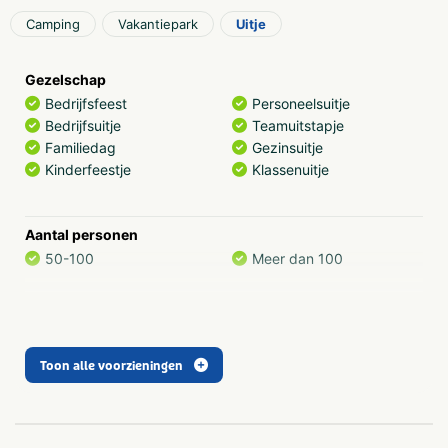
Camping
Vakantiepark
Uitje
Gezelschap
Bedrijfsfeest
Personeelsuitje
Bedrijfsuitje
Teamuitstapje
Familiedag
Gezinsuitje
Kinderfeestje
Klassenuitje
Aantal personen
50-100
Meer dan 100
Categorie
Zwembaden
Toon alle voorzieningen
Thema
Groepen
Dagje uit