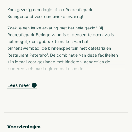
Kom gezellig een dagje uit op Recreatiepark
Beringerzand voor een unieke ervaring!
Zoek je een leuke ervaring met het hele gezin? Bij
Recreatiepark Beringerzand is er genoeg te doen, zo is
het mogelijk om gebruik te maken van het
binnenzwembad, de binnenspeeltuin met cafetaria en
Restaurant Patershof. De combinatie van deze faciliteiten
zijn ideaal voor gezinnen met kinderen, aangezien de
kinderen zich makkelijk vermaken in de
binnenspeeltuin,terwijl dat de ouders rustig wat kunnen
eten en drinken in de cafetaria en als er nog zin is om te
Lees meer
zwemmen in het verwarmde binnenzwembad, dan is dit
natuurlijk ook mogelijk. Na afloop van deze intensieve
dag is het heerlijk om een hapje te eten in Restaurant
Patershof, waar zowel pannenkoeken als à la carte
gerechten besteld kunnen worden.
Voorzieningen