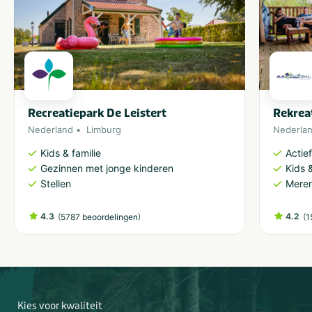
Recreatiepark De Leistert
Rekrea
Nederland
Limburg
Nederla
Kids & familie
Actie
Gezinnen met jonge kinderen
Kids &
Stellen
Meren
4.3
(
)
4.2
(
5787 beoordelingen
1
Kies voor kwaliteit