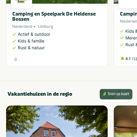
Camping en Speelpark De Heldense
Campin
Bossen
Nederla
Nederland
Limburg
Kids &
Actief & outdoor
Meren
Kids & familie
Rust 
Rust & natuur
4.1
(
1
(
)
Vakantiehuizen in de regio
Toon op kaart