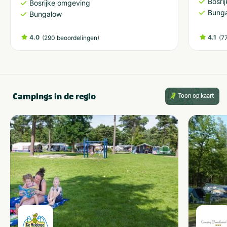
Bosri
Bosrijke omgeving
Bung
Bungalow
4.0
(
)
4.1
(
290 beoordelingen
7
Campings in de regio
Toon op kaart