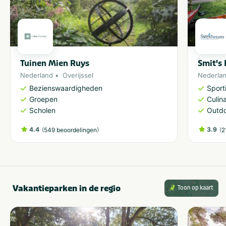
Tuinen Mien Ruys
Smit's
Nederland
Overijssel
Nederla
Bezienswaardigheden
Sporti
Groepen
Culina
Scholen
Outdo
4.4
(
)
3.9
(
549 beoordelingen
2
Vakantieparken in de regio
Toon op kaart