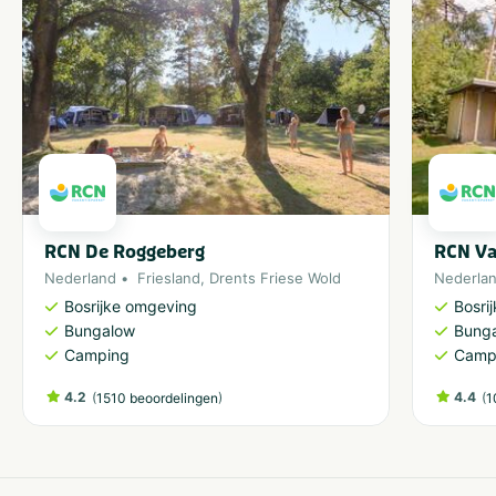
RCN De Roggeberg
RCN Va
Nederland
Friesland
,
Drents Friese Wold
Nederla
Bosrijke omgeving
Bosri
Bungalow
Bung
Camping
Camp
4.2
(
)
4.4
(
1510 beoordelingen
1