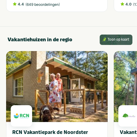
4.4
(
)
4.0
(
649 beoordelingen
1
Vakantiehuizen in de regio
Toon op kaart
RCN Vakantiepark de Noordster
Vakant