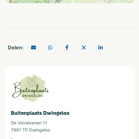
Type verblijf
Vakantiehuis
Landgoed
Aanbevolen voor
Stellen
Natuur
Delen:
Thema
Rust & natuur
Provincie(s) en streek
Drenthe
Buitenplaats Dwingeloo
De Vorrelvenen 11
7991 TP Dwingeloo