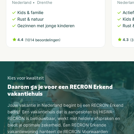
Nederland
Drenthe
Nederla
Kids & familie
Actie
Rust & natuur
Kids &
Gezinnen met jonge kinderen
Rust 
4.4
(
)
4.3
(
1014 beoordelingen
3
Kies voor kwaliteit
Daarom ga je voor een RECRON Erkend
vakantiehuis
Jouw vakantie in Nederland begint bij een RECRON Erkend
bedrijf. Een vakantiehuis dat is aangesloten bij HISWA-
RECRON is betrouwbaar, werkt met heldere afspraken en
biedt je optimale zekerheid. Een RECRON Erkende
vakantiewoning hanteert de RECRON Voorwaarden