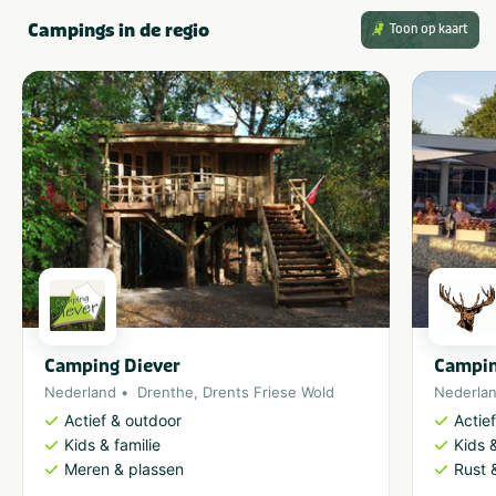
Campings in de regio
Toon op kaart
Camping Diever
Campin
Nederland
Drenthe
,
Drents Friese Wold
Nederla
Actief & outdoor
Actie
Kids & familie
Kids &
Meren & plassen
Rust 