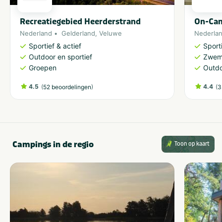
Recreatiegebied Heerderstrand
On-Ca
Nederland
Gelderland
,
Veluwe
Nederla
Sportief & actief
Sporti
Outdoor en sportief
Zwem
Groepen
Outdo
4.5
(
)
4.4
(
52 beoordelingen
3
Campings in de regio
Toon op kaart