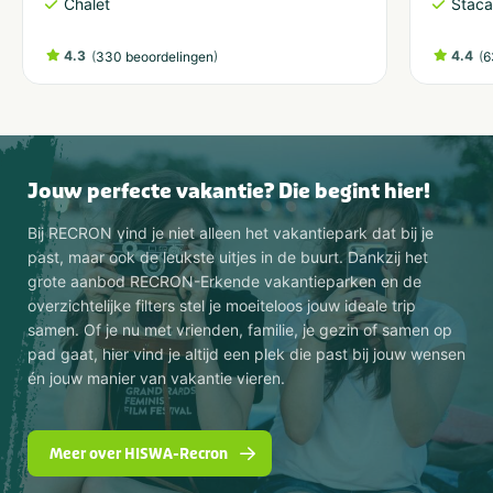
Chalet
Staca
4.3
(
)
4.4
(
330 beoordelingen
6
Jouw perfecte vakantie? Die begint hier!
Bij RECRON vind je niet alleen het vakantiepark dat bij je
past, maar ook de leukste uitjes in de buurt. Dankzij het
grote aanbod RECRON-Erkende vakantieparken en de
overzichtelijke filters stel je moeiteloos jouw ideale trip
samen. Of je nu met vrienden, familie, je gezin of samen op
pad gaat, hier vind je altijd een plek die past bij jouw wensen
én jouw manier van vakantie vieren.
Meer over HISWA-Recron