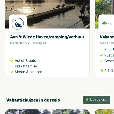
Aan 't Wiede Haven/camping/verhuur
Vakant
Nederland
Overijssel
Nederla
Kids &
Rust 
Actief & outdoor
Gesch
Kids & familie
4.3
(
3
Meren & plassen
Vakantiehuizen in de regio
Toon op kaart