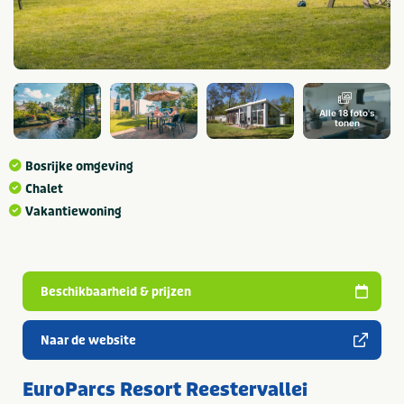
Alle 18 foto's
tonen
Bosrijke omgeving
Chalet
Vakantiewoning
Beschikbaarheid & prijzen
Naar de website
EuroParcs Resort Reestervallei