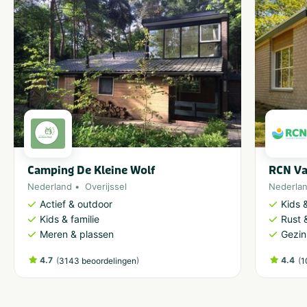
Camping De Kleine Wolf
RCN Va
Nederland
Overijssel
Nederla
Actief & outdoor
Kids &
Kids & familie
Rust 
Meren & plassen
Gezin
4.7
(
)
4.4
(
3143 beoordelingen
1