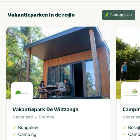
Vakantieparken in de regio
Toon op kaart
Vakantiepark De Wiltzangh
Campin
Nederland
Drenthe
Nederla
Bungalow
Bosri
Camping
Camp