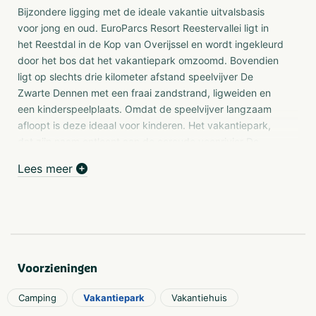
Bijzondere ligging met de ideale vakantie uitvalsbasis
voor jong en oud. EuroParcs Resort Reestervallei ligt in
het Reestdal in de Kop van Overijssel en wordt ingekleurd
door het bos dat het vakantiepark omzoomd. Bovendien
ligt op slechts drie kilometer afstand speelvijver De
Zwarte Dennen met een fraai zandstrand, ligweiden en
een kinderspeelplaats. Omdat de speelvijver langzaam
afloopt is deze ideaal voor kinderen. Het vakantiepark,
dat zijn naam ontleent aan de oeroude veenrivier De
Reest, is verder een ideale uitvalsbasis voor wie Drenthe
Lees meer
in het noorden of de Veluwe in het zuiden wil verkennen.
Ontdek dit en meer over de provincie en ons
vakantiepark in Overijssel.
Midgetgolf
Sla samen met uw gezin een balletje op onze uitdagende
maar gezellige midgetgolfbaan! Clubs en balletjes zijn te
Voorzieningen
kregen bij de receptie. Wie wint de wedstrijd?
Camping
Vakantiepark
Vakantiehuis
Zwembad