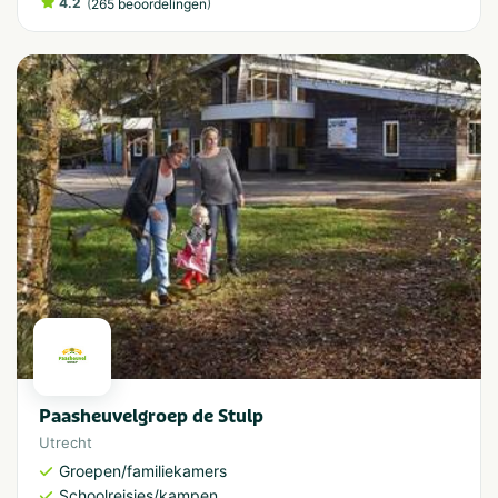
4.2
(
)
265 beoordelingen
Paasheuvelgroep de Stulp
Utrecht
Groepen/familiekamers
Schoolreisjes/kampen