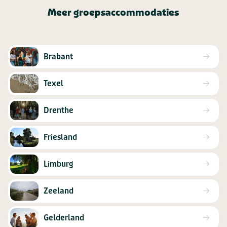
Meer groepsaccommodaties
Brabant
Texel
Drenthe
Friesland
Limburg
Zeeland
Gelderland