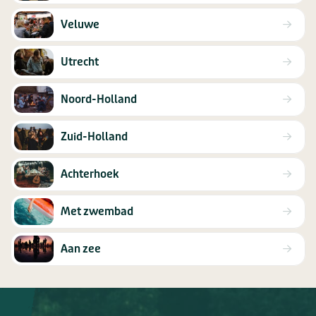
Veluwe
Utrecht
Noord-Holland
Zuid-Holland
Achterhoek
Met zwembad
Aan zee