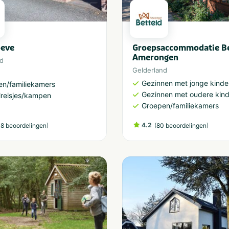
oeve
Groepsaccommodatie Be
Amerongen
nd
Gelderland
Gezinnen met jonge kinde
en/familiekamers
Gezinnen met oudere kin
reisjes/kampen
Groepen/familiekamers
)
4.2
(
)
8 beoordelingen
80 beoordelingen