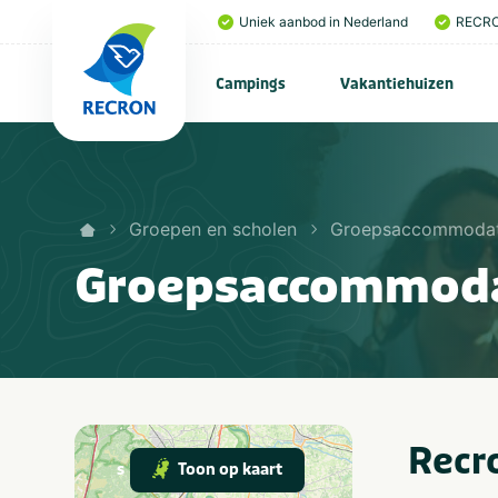
Uniek aanbod in Nederland
RECRO
Campings
Vakantiehuizen
Groepen en scholen
Groepsaccommodat
Groepsaccommoda
Recr
Toon op kaart
s