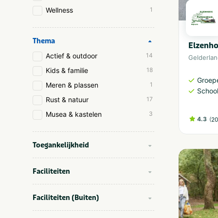
Wellness
1
Thema
Elzenh
Actief & outdoor
14
Gelderla
Kids & familie
18
Groep
Meren & plassen
1
School
Rust & natuur
17
Musea & kastelen
3
4.3
(
20
Toegankelijkheid
Faciliteiten
Faciliteiten (Buiten)