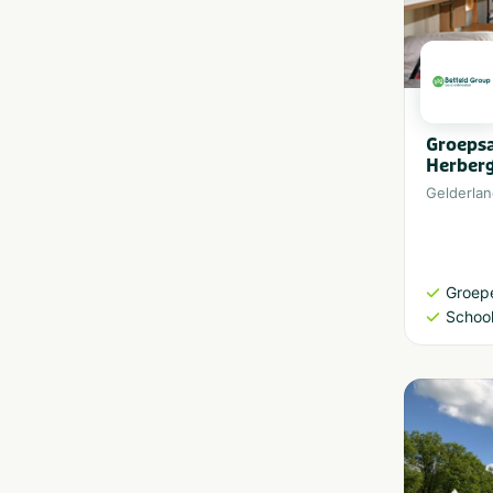
Groeps
Herber
Gelderla
Groep
School