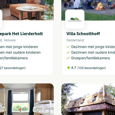
epark Het Lierderholt
Villa Schoolthoff
nd
,
Veluwe
Gelderland
en met jonge kinderen
Gezinnen met jonge kinde
nen met oudere kinderen
Gezinnen met oudere kin
en/familiekamers
Groepen/familiekamers
)
4.7
(
)
27 beoordelingen
106 beoordelingen