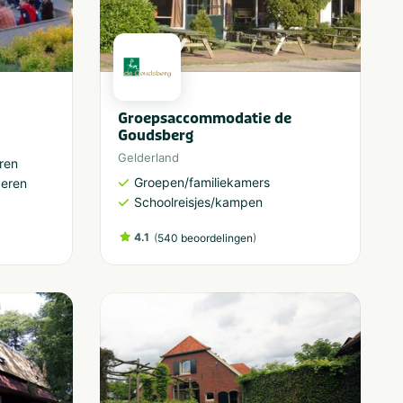
Groepsaccommodatie de
Goudsberg
Gelderland
ren
Groepen/familiekamers
deren
Schoolreisjes/kampen
4.1
(
)
540 beoordelingen