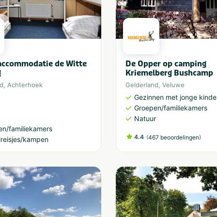
accommodatie de Witte
De Opper op camping
g
Kriemelberg Bushcamp
nd
,
Achterhoek
Gelderland
,
Veluwe
Gezinnen met jonge kinde
Groepen/familiekamers
Natuur
en/familiekamers
4.4
(
)
467 beoordelingen
reisjes/kampen