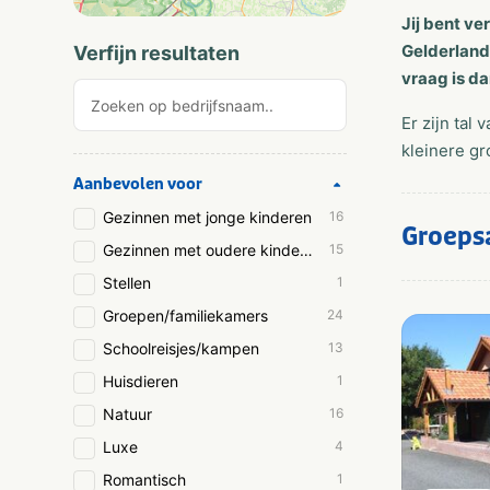
Jij bent ve
Gelderland.
Verfijn resultaten
vraag is d
Er zijn tal
kleinere gr
Aanbevolen voor
Gezinnen met jonge kinderen
16
Groeps
Gezinnen met oudere kinderen
15
Stellen
1
Groepen/familiekamers
24
Schoolreisjes/kampen
13
Huisdieren
1
Natuur
16
Luxe
4
Romantisch
1