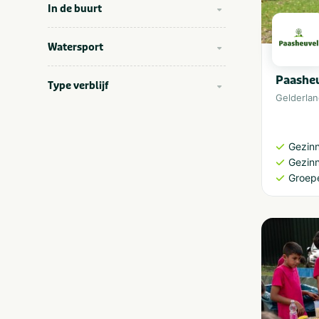
In de buurt
Watersport
Paasheu
Type verblijf
Gelderla
Gezinn
Gezin
Groep