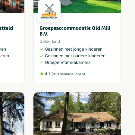
tteld
Groepsaccommodatie Old Mill
B.V.
Gelderland
ren
Gezinnen met jonge kinderen
deren
Gezinnen met oudere kinderen
Groepen/familiekamers
4.1
(
)
818 beoordelingen