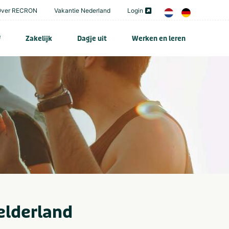
Over RECRON
Vakantie Nederland
Login
f
Zakelijk
Dagje uit
Werken en leren
elderland