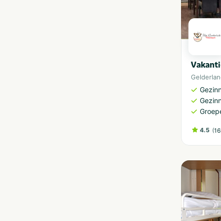
Vakanti
Gelderla
Gezinn
Gezin
Groep
4.5
(
16