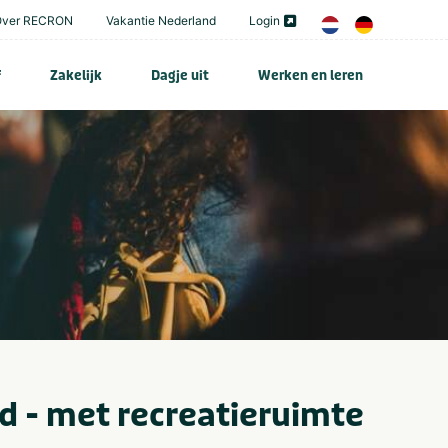
Over RECRON
Vakantie Nederland
Login
f
Zakelijk
Dagje uit
Werken en leren
 - met recreatieruimte