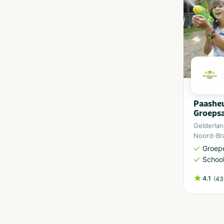
Paashe
Groeps
Gelderla
Noord-Br
Groep
School
4.1
(
43