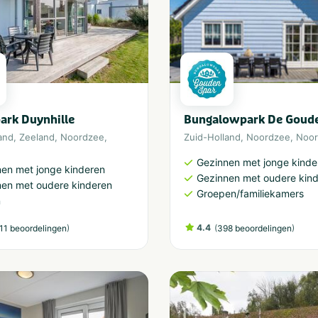
ark Duynhille
Bungalowpark De Goude
and
,
Zeeland
,
Noordzee
,
Zuid-Holland
,
Noordzee
,
Noor
Gezinnen met jonge kinde
en met jonge kinderen
Gezinnen met oudere kin
nen met oudere kinderen
Groepen/familiekamers
n
)
4.4
(
)
11 beoordelingen
398 beoordelingen