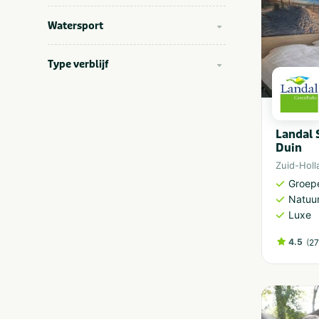
Watersport
Type verblijf
Landal 
Duin
Zuid-Holl
Groep
Natuu
Luxe
4.5
(
27