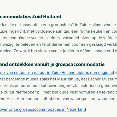
commodaties Zuid Holland
 familie er tussenuit in een groepshuis? In Zuid Holland vind je k
uxe ingericht, met voldoende sanitair, een ruime keuken en voo
 een combinatie van iets kleinere vakantiehuizen op dezelfde lo
anwezig, te beleven en te ondernemen voor een geslaagd verblij
rvice. Zo wordt het vieren van je jubileum of familieweekend e
land ontdekken vanuit je groepsaccommodatie
mix van cultuur en natuur in Zuid-Holland tijdens een dagje uit
v
et beroemde musea zoals het Mauritshuis, het Escher Museum 
ur -zoals de beroemde kubuswoningen- als historische gebouwen
re cultuurliefhebber blij met zijn oude vestingmuren en leven
ne Hart. Hier kunnen liefhebbers van watersporten, wandelen e
over onze groepsaccommodaties in Nederland