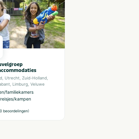
uvelgroep
accommodaties
nd
,
Utrecht
,
Zuid-Holland
,
abant
,
Limburg
,
Veluwe
en/familiekamers
reisjes/kampen
)
0 beoordelingen