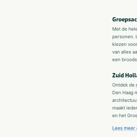
Groepsac
Met de hele
personen. L
kiezen voor
van alles a
een broodse
Zuid Hol
Ontdek de
Den Haag m
architectu
maakt iede
en het Groe
Lees meer 