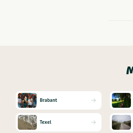
M
Brabant
Texel