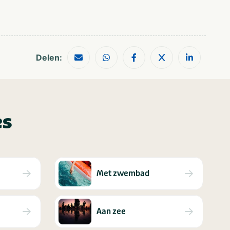
Delen:
es
Met zwembad
Aan zee