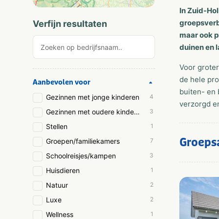
In Zuid-Ho
groepsverbl
Verfijn resultaten
maar ook p
duinen en l
Voor grote
de hele pr
Aanbevolen voor
buiten- en 
Gezinnen met jonge kinderen
4
verzorgd en
Gezinnen met oudere kinderen
3
Stellen
1
Groeps
Groepen/familiekamers
7
Schoolreisjes/kampen
3
Huisdieren
1
Natuur
2
Luxe
2
Wellness
1