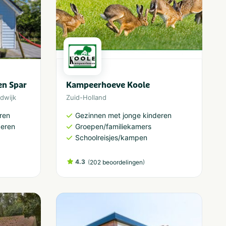
n Spar
Kampeerhoeve Koole
dwijk
Zuid-Holland
ren
Gezinnen met jonge kinderen
deren
Groepen/familiekamers
Schoolreisjes/kampen
4.3
(
)
202 beoordelingen