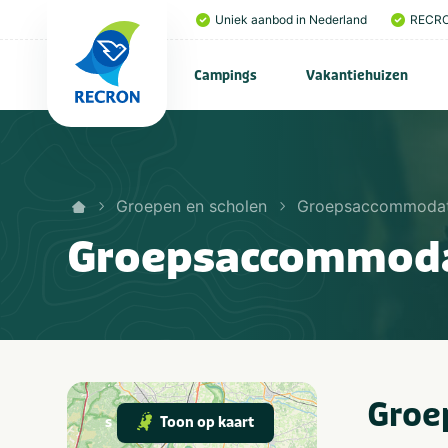
Uniek aanbod in Nederland
RECRO
Campings
Vakantiehuizen
Groepen en scholen
Groepsaccommodat
Groepsaccommodat
Groe
Toon op kaart
s