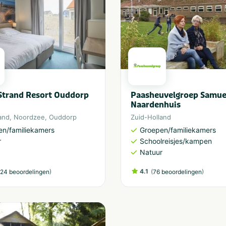
Strand Resort Ouddorp
Paasheuvelgroep Samue
Naardenhuis
and
,
Noordzee
,
Ouddorp
Zuid-Holland
en/familiekamers
Groepen/familiekamers
r
Schoolreisjes/kampen
Natuur
)
4.1
(
)
24 beoordelingen
76 beoordelingen