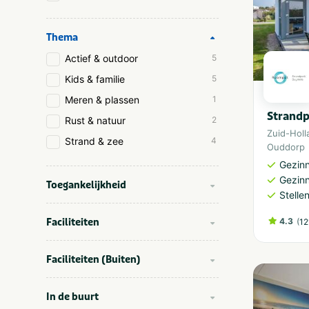
Thema
Actief & outdoor
5
Kids & familie
5
Meren & plassen
1
Strandp
Rust & natuur
2
Zuid-Holl
Strand & zee
4
Ouddorp
Gezinn
Gezin
Toegankelijkheid
Stelle
Faciliteiten
4.3
(
12
Faciliteiten (Buiten)
In de buurt