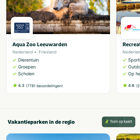
Aqua Zoo Leeuwarden
Recrea
Nederland
Friesland
Nederla
Dierentuin
Sporti
Groepen
Outdo
Scholen
Op he
4.3
(
)
4.6
(
7781 beoordelingen
2
Vakantieparken in de regio
Toon op kaart