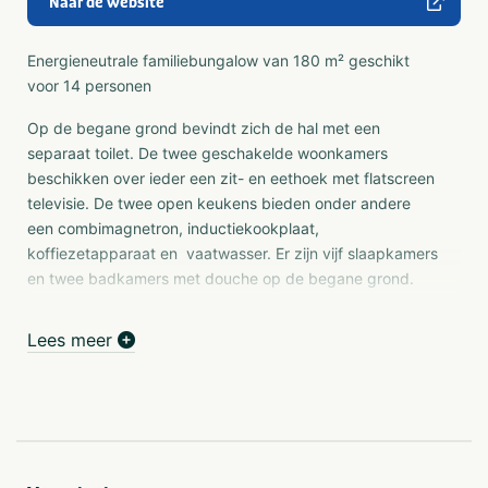
Naar de website
Energieneutrale familiebungalow van 180 m² geschikt
voor 14 personen
Op de begane grond bevindt zich de hal met een
separaat toilet. De twee geschakelde woonkamers
beschikken over ieder een zit- en eethoek met flatscreen
televisie. De twee open keukens bieden onder andere
een combimagnetron, inductiekookplaat,
koffiezetapparaat en vaatwasser. Er zijn vijf slaapkamers
en twee badkamers met douche op de begane grond.
Op de bovenverdieping zijn nog twee slaapkamers en 1
badkamer. Alle slaapkamers hebben twee één persoons
Lees meer
boxspring bedden.
Ook is de bungalow uitgerust met een veranda en kunt u
gratis gebruikmaken van WIFI. Dit type accommodatie is
rookvrij. De inrichting van de woning kan onderling
verschillen.