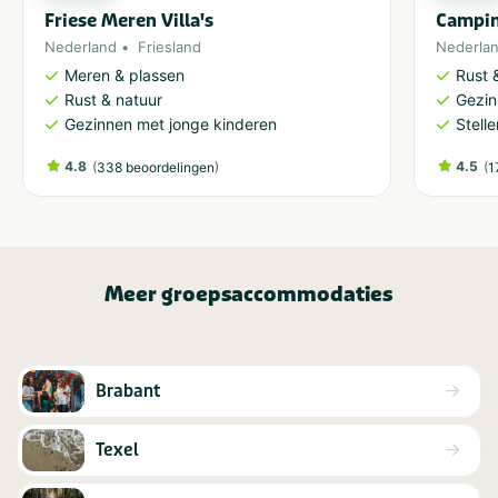
Friese Meren Villa's
Campin
Nederland
Friesland
Nederla
Meren & plassen
Rust 
Rust & natuur
Gezin
Gezinnen met jonge kinderen
Stell
4.8
(
)
4.5
(
338 beoordelingen
1
Meer groepsaccommodaties
Brabant
Texel