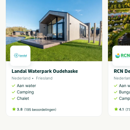
Landal Waterpark Oudehaske
RCN De
Nederland
Friesland
Nederla
Aan water
Aan w
Camping
Bung
Chalet
Camp
3.8
(
)
4.1
(
195 beoordelingen
7