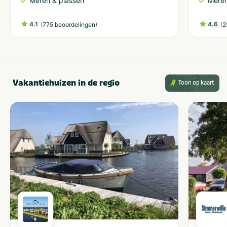
Meren & plassen
Meren
4.1
(
)
4.6
(
775 beoordelingen
2
Vakantiehuizen in de regio
Toon op kaart