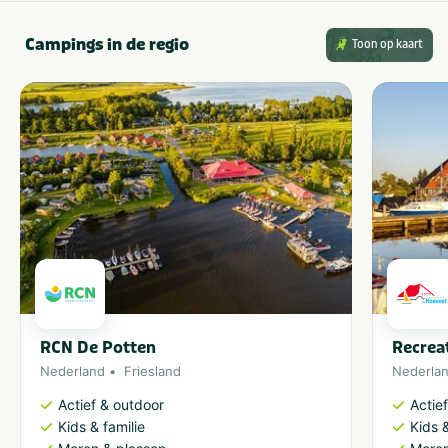
Campings in de regio
Toon op kaart
RCN De Potten
Recrea
Nederland
Friesland
Nederla
Actief & outdoor
Actie
Kids & familie
Kids &